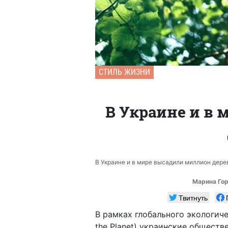
СТИЛЬ ЖИЗНИ
В Украине и в
В Украине и в мире высадили миллион дерев
Марина Го
Твитнуть
В рамках глобального экологиче
the Planet) украинские обществ