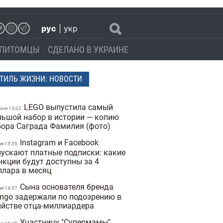
рус
|
укр
ПИТОМЦЫ
СДЕЛАНО В УКРАИНЕ
ТИЛЬ ЖИЗНИ: НОВОСТИ
LEGO выпустила самый
юня 13:02
льшой набор в истории — копию
бора Саграда Фамилия (фото)
Instagram и Facebook
ая 15:35
пускают платные подписки: какие
нкции будут доступны за 4
ллара в месяц
Сына основателя бренда
ая 14:57
ngo задержали по подозрению в
ийстве отца-миллиардера
Участницу "Супермамы"