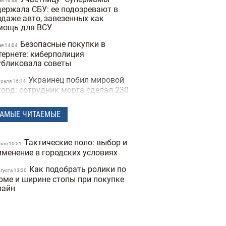
ая 16:48
держала СБУ: ее подозревают в
одаже авто, завезенных как
мощь для ВСУ
Безопасные покупки в
ая 14:04
тернете: киберполиция
убликовала советы
Украинец побил мировой
преля 16:14
корд: сотрудник морга сделал 230
туировок костей и стал "живым
елетом"
АМЫЕ ЧИТАЕМЫЕ
Мужчины влюбляются
арта 14:40
стрее, а женщины — сильнее:
Тактические поло: выбор и
ледование Biology of Sex
юля 10:51
именение в городских условиях
ferences
Как подобрать ролики по
Ученые открыли мутацию
вгуста 13:20
евраля 17:25
рме и ширине стопы при покупке
на, который снижает желание
лайн
рить
Во время матча в Турции
евраля 16:09
тболист сбил чайку мячом:
питан команды не дал птице