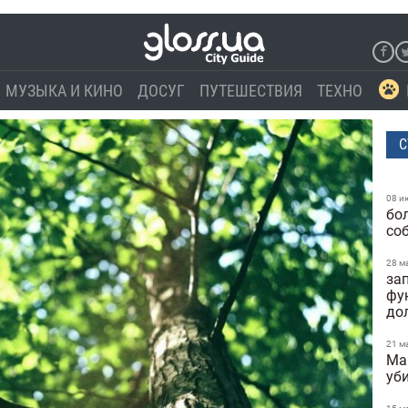
МУЗЫКА И КИНО
ДОСУГ
ПУТЕШЕСТВИЯ
ТЕХНО
С
08 и
бо
со
28 м
за
фу
до
21 м
Ma
уб