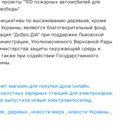
на проекты "100 пожарных автомобилей для
свободы".
инициативы по высаживанию деревьев, кроме
 Украины, являются благотворительный фонд
зация "Добро.Дій" при поддержке Львовской
министрации, Уполномоченного Верховной Рады
Министерства защиты окружающей среды и
 также при содействии Государственного
аины.
нет-магазин для покупки дров онлайн
.
скоростных зарядных станций для электрокаров
.
ast выпустила новый электровелосипед
.
ев
,
деревья
,
новости мира
,
новости Украины
,