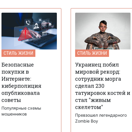
СТИЛЬ ЖИЗНИ
СТИЛЬ ЖИЗНИ
Безопасные
Украинец побил
покупки в
мировой рекорд:
Интернете:
сотрудник морга
киберполиция
сделал 230
опубликовала
татуировок костей и
советы
стал "живым
скелетом"
Популярные схемы
мошенников
Превзошел легендарного
Zombie Boy