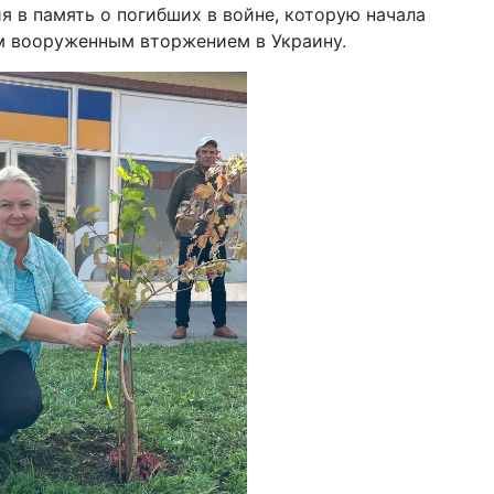
 в память о погибших в войне, которую начала
04 д
 вооруженным вторжением в Украину.
202
са
03 д
по
кла
«о
01 д
го
ст
ин
28 н
10
из
27 н
бы
в 2