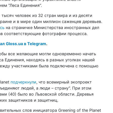
по
ием "Леса Единения".
12 ф
 тысяч человек из 32 стран мира и из десяти
Ук
краине и в мире один миллион саженцев деревьев.
Ва
сь
на страничке Министерства иностранных дел
02 ф
ав соответствующие фотографии процесса.
соц
он
ал Gloss.ua в Telegram
.
22 д
202
тобы все желающие могли одновременно начать
а Единения, находясь в разных уголках нашей
 между участниками была подключена с помощью
16 д
ко
бл
lanet
подчеркнули
, что всемирный экопроект
16 д
ъединяют людей, а люди – страну". При этом
цв
сп
ами (40) было во Львовской области. Деревья
ких защитников и защитниц.
10 д
год
ительных слов инициатора Greening of the Planet
пр