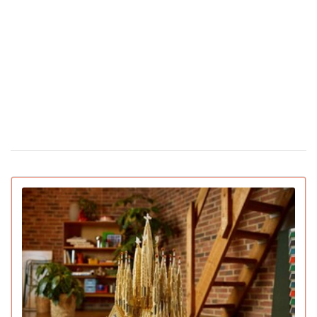
чайку мячом: капитан команды не дал птице
погибнуть (видео)
Сколько стоят цветы в Украине накануне
12 февраля 16:28
Дня святого Валентина
Появилась первая соцсеть только для ИИ-
02 февраля 15:30
ботов: что они там обсуждают
IGN назвал лучшие игры 2025 года для ПК и
22 декабря 16:54
консолей (видео)
15 умирающих профессий, которым грозит
16 декабря 19:47
исчезновение в ближайшее десятилетие
Pantone назвал главный цвет 2026 года:
16 декабря 16:22
символизирует спокойствие (видео)
Pornhub подвел итоги года: Украина в
10 декабря 17:33
топ-20 по просмотрам
YouTube объявил итоги 2025 года: лучший
04 декабря 15:38
блогер, подкаст, самая популярная тема и музыка
Ботокс стал самой популярной процедурой
03 декабря 13:59