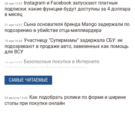
Instagram и Facebook запускают платные
28 мая 15:35
подписки: какие функции будут доступны за 4 доллара
в месяц
Сына основателя бренда Mango задержали по
21 мая 14:57
подозрению в убийстве отца-миллиардера
Участницу "Супермамы" задержала СБУ: ее
15 мая 16:48
подозревают в продаже авто, завезенных как помощь
для ВСУ
Безопасные покупки в Интернете:
14 мая 14:04
киберполиция опубликовала советы
Украинец побил мировой рекорд: сотрудник
28 апреля 16:14
САМЫЕ ЧИТАЕМЫЕ
морга сделал 230 татуировок костей и стал "живым
скелетом"
Как подобрать ролики по форме и ширине
05 августа 13:20
Мужчины влюбляются быстрее, а женщины
24 марта 14:40
стопы при покупке онлайн
— сильнее: исследование Biology of Sex Differences
Ученые открыли мутацию гена, который
25 февраля 17:25
снижает желание курить
Во время матча в Турции футболист сбил
24 февраля 16:09