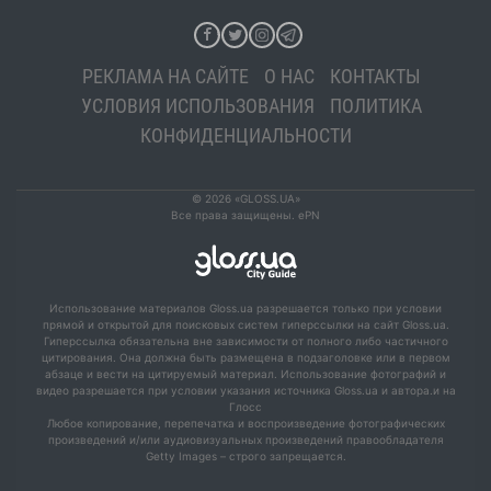
РЕКЛАМА НА САЙТЕ
О НАС
КОНТАКТЫ
УСЛОВИЯ ИСПОЛЬЗОВАНИЯ
ПОЛИТИКА
КОНФИДЕНЦИАЛЬНОСТИ
© 2026 «GLOSS.UA»
Все права защищены. ePN
Использование материалов Gloss.ua разрешается только при условии
прямой и открытой для поисковых систем гиперссылки на сайт Gloss.ua.
Гиперссылка обязательна вне зависимости от полного либо частичного
цитирования. Она должна быть размещена в подзаголовке или в первом
абзаце и вести на цитируемый материал. Использование фотографий и
видео разрешается при условии указания источника Gloss.ua и автора.и на
Глосс
Любое копирование, перепечатка и воспроизведение фотографических
произведений и/или аудиовизуальных произведений правообладателя
Getty Images – строго запрещается.