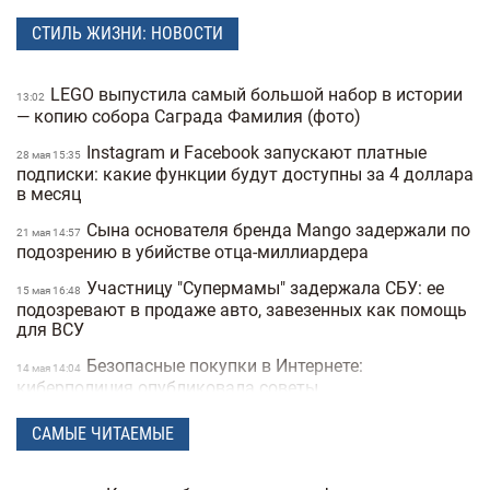
СТИЛЬ ЖИЗНИ: НОВОСТИ
LEGO выпустила самый большой набор в истории
13:02
— копию собора Саграда Фамилия (фото)
Instagram и Facebook запускают платные
28 мая 15:35
подписки: какие функции будут доступны за 4 доллара
в месяц
Сына основателя бренда Mango задержали по
21 мая 14:57
подозрению в убийстве отца-миллиардера
Участницу "Супермамы" задержала СБУ: ее
15 мая 16:48
подозревают в продаже авто, завезенных как помощь
для ВСУ
Безопасные покупки в Интернете:
14 мая 14:04
киберполиция опубликовала советы
Украинец побил мировой рекорд: сотрудник
28 апреля 16:14
САМЫЕ ЧИТАЕМЫЕ
морга сделал 230 татуировок костей и стал "живым
скелетом"