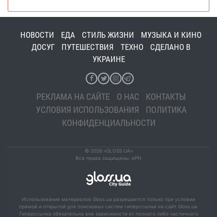
НОВОСТИ
ЕДА
СТИЛЬ ЖИЗНИ
МУЗЫКА И КИНО
ДОСУГ
ПУТЕШЕСТВИЯ
ТЕХНО
СДЕЛАНО В
УКРАИНЕ
РЕКЛАМА НА САЙТЕ
О НАС
КОНТАКТЫ
УСЛОВИЯ ИСПОЛЬЗОВАНИЯ
ПОЛИТИКА
КОНФИДЕНЦИАЛЬНОСТИ
© 2026 «GLOSS.UA»
Все права защищены. ePN
Использование материалов Gloss.ua разрешается только при условии
прямой и открытой для поисковых систем гиперссылки на сайт Gloss.ua.
Гиперссылка обязательна вне зависимости от полного либо частичного