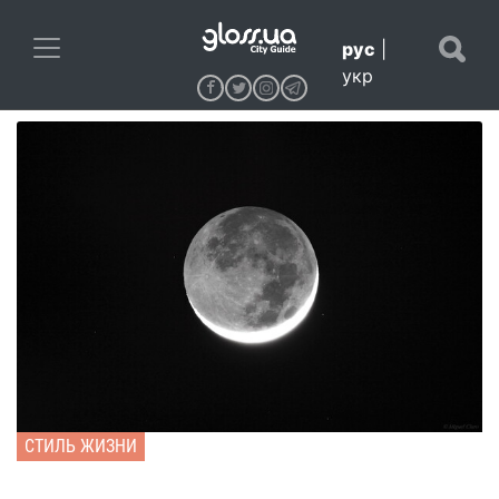
рус
|
укр
СТИЛЬ ЖИЗНИ