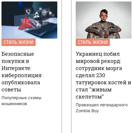
СТИЛЬ ЖИЗНИ
СТИЛЬ ЖИЗНИ
Безопасные
Украинец побил
покупки в
мировой рекорд:
Интернете:
сотрудник морга
киберполиция
сделал 230
опубликовала
татуировок костей и
советы
стал "живым
скелетом"
Популярные схемы
мошенников
Превзошел легендарного
Zombie Boy