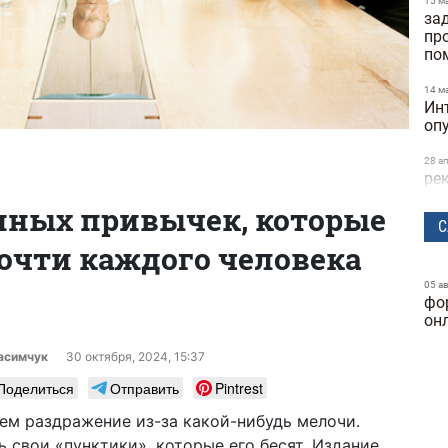
15 м
за
пр
по
14 м
Ин
оп
28 а
ре
та
нных привычек, которые
ск
С
очти каждого человека
24 м
бы
исс
05 а
фо
Dif
он
25 ф
ге
расимчук
30 октября, 2024, 15:37
ку
Поделиться
Отправить
Pintrest
24 ф
м раздражение из-за какой-нибудь мелочи.
фу
 свои «пунктики», которые его бесят. Издание
ка