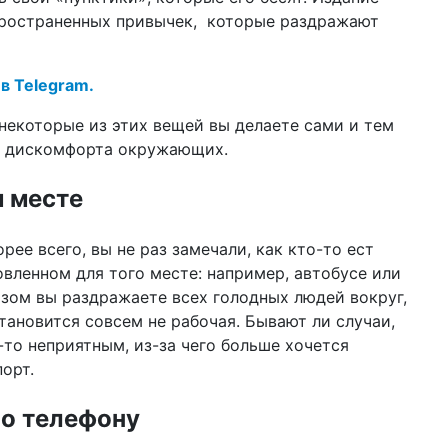
по
ространенных привычек, которые раздражают
12 ф
Ук
 в Telegram.
Ва
 некоторые из этих вещей вы делаете сами и тем
02 ф
соц
м дискомфорта окружающих.
он
м месте
22 д
202
рее всего, вы не раз замечали, как кто-то ест
16 д
овленном для того месте: например, автобусе или
ко
азом вы раздражаете всех голодных людей вокруг,
бл
тановится совсем не рабочая. Бывают ли случаи,
16 д
м-то неприятным, из-за чего больше хочется
цв
орт.
сп
10 д
по телефону
год
пр