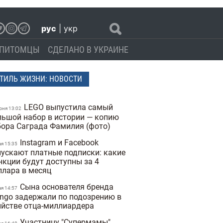
рус
|
укр
ПИТОМЦЫ
СДЕЛАНО В УКРАИНЕ
ТИЛЬ ЖИЗНИ: НОВОСТИ
LEGO выпустила самый
юня 13:02
льшой набор в истории — копию
бора Саграда Фамилия (фото)
Instagram и Facebook
ая 15:35
пускают платные подписки: какие
нкции будут доступны за 4
ллара в месяц
Сына основателя бренда
ая 14:57
ngo задержали по подозрению в
ийстве отца-миллиардера
Участницу "Супермамы"