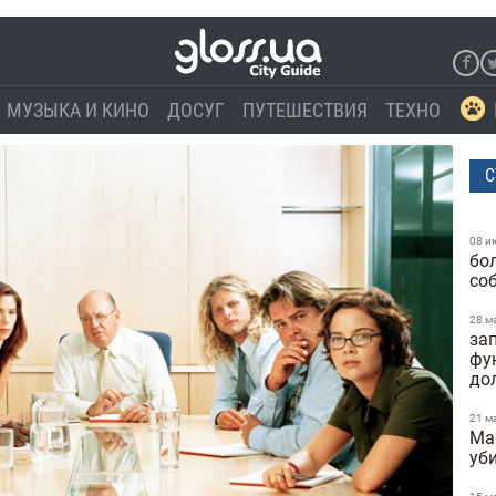
МУЗЫКА И КИНО
ДОСУГ
ПУТЕШЕСТВИЯ
ТЕХНО
С
08 и
бо
со
28 м
за
фу
до
21 м
Ma
уб