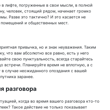
 в лифте, погруженные в свои мысли, в полной
04 д
ну, человек, стоящий рядом, начинает громко
202
са
мы. Разве это тактично? И это касается не
х помещений и общественных мест.
03 д
по
кла
«о
риятная привычка, но и знак неуважения. Таким
01 д
го
у, что вам абсолютно все равно, есть у него
ст
вайте свою пунктуальность, всегда старайтесь
ин
о встречи. Планируйте время не вплотную, а с
28 н
у в случае неожиданного опоздания с вашей
10
путника заранее.
из
27 н
я разговора
бы
в 2
туацией, когда во время вашего разговора кто-то
пеек? Такое действие не только показывает