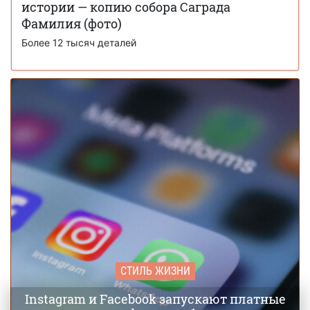
истории — копию собора Саграда
У средневековых крестьян было больше
27 ноября 15:51
отпусков, чем у людей в 2025 году, — историки
Фамилия (фото)
Более 12 тысяч деталей
СТИЛЬ ЖИЗНИ
Instagram и Facebook запускают платные