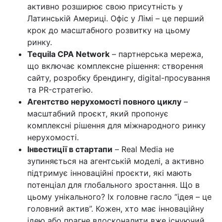
активно розширює свою присутність у
Латинській Америці. Офіс у Лімі – це перший
крок до масштабного розвитку на цьому
ринку.
Tequila CPA Network
– партнерська мережа,
що включає комплексне рішення: створення
сайту, розробку брендингу, digital-просування
та PR-стратегію.
Агентство нерухомості повного циклу
–
масштабний проєкт, який пропонує
комплексні рішення для міжнародного ринку
нерухомості.
Інвестиції в стартапи
– Real Media не
зупиняється на агентській моделі, а активно
підтримує інноваційні проєкти, які мають
потенціал для глобального зростання. Що в
цьому унікального? Іх головне гасло “ідея – це
головний актив”. Кожен, хто має інноваційну
ідею або прагне вдосконалити вже існуючий