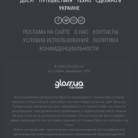
ДОСУГ
ПУТЕШЕСТВИЯ
ТЕХНО
СДЕЛАНО В
УКРАИНЕ
РЕКЛАМА НА САЙТЕ
О НАС
КОНТАКТЫ
УСЛОВИЯ ИСПОЛЬЗОВАНИЯ
ПОЛИТИКА
КОНФИДЕНЦИАЛЬНОСТИ
© 2026 «GLOSS.UA»
Все права защищены. ePN
Использование материалов Gloss.ua разрешается только при условии
прямой и открытой для поисковых систем гиперссылки на сайт Gloss.ua.
Гиперссылка обязательна вне зависимости от полного либо частичного
цитирования. Она должна быть размещена в подзаголовке или в первом
абзаце и вести на цитируемый материал. Использование фотографий и
видео разрешается при условии указания источника Gloss.ua и автора.и на
Глосс
Любое копирование, перепечатка и воспроизведение фотографических
произведений и/или аудиовизуальных произведений правообладателя