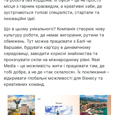
та робота без кордонів. Їх офіси – це не просто
місця з гарним краєвидом, а креативні хаби, де
зустрічаються топові спеціалісти, стартапи та
інноваційні ідеї.
Що в цьому унікального? Компанія створює нову
культуру роботи, де немає вигорання, рутини та
обмежень. Тут можна працювати з Балі чи
Варшави, будувати кар'єру в динамічному
середовищі, заводити корисні знайомства та
прокачувати скіли на міжнародному рівні. Real
Media – це можливість жити і працювати там, де
тобі добре, а не де «так склалося». Їх покликання –
відкривати глобальні можливості для бізнесу та
креативних команд.