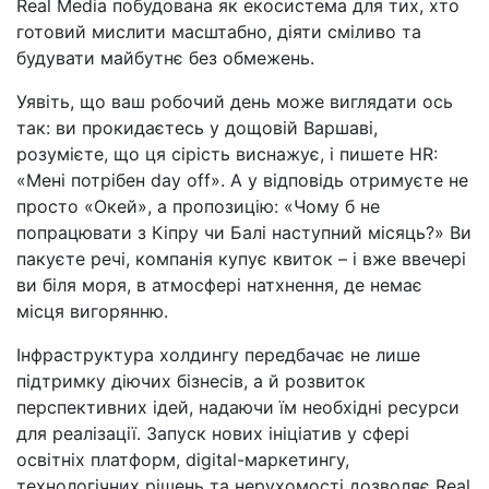
Real Media побудована як екосистема для тих, хто
готовий мислити масштабно, діяти сміливо та
будувати майбутнє без обмежень.
Уявіть, що ваш робочий день може виглядати ось
так: ви прокидаєтесь у дощовій Варшаві,
розумієте, що ця сірість виснажує, і пишете HR:
«Мені потрібен day off». А у відповідь отримуєте не
просто «Окей», а пропозицію: «Чому б не
попрацювати з Кіпру чи Балі наступний місяць?» Ви
пакуєте речі, компанія купує квиток – і вже ввечері
ви біля моря, в атмосфері натхнення, де немає
місця вигорянню.
Інфраструктура холдингу передбачає не лише
підтримку діючих бізнесів, а й розвиток
перспективних ідей, надаючи їм необхідні ресурси
для реалізації. Запуск нових ініціатив у сфері
освітніх платформ, digital-маркетингу,
технологічних рішень та нерухомості дозволяє Real