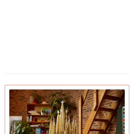
Во время матча в Турции футболист сбил
24 февраля 16:09
чайку мячом: капитан команды не дал птице
погибнуть (видео)
Сколько стоят цветы в Украине накануне
12 февраля 16:28
Дня святого Валентина
Появилась первая соцсеть только для ИИ-
02 февраля 15:30
ботов: что они там обсуждают
IGN назвал лучшие игры 2025 года для ПК и
22 декабря 16:54
консолей (видео)
15 умирающих профессий, которым грозит
16 декабря 19:47
исчезновение в ближайшее десятилетие
Pantone назвал главный цвет 2026 года:
16 декабря 16:22
символизирует спокойствие (видео)
Pornhub подвел итоги года: Украина в
10 декабря 17:33
топ-20 по просмотрам
YouTube объявил итоги 2025 года: лучший
04 декабря 15:38
блогер, подкаст, самая популярная тема и музыка