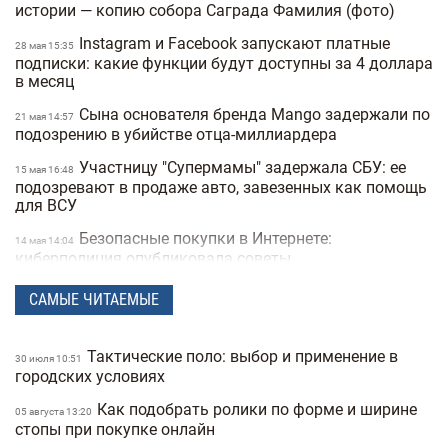
истории — копию собора Саграда Фамилия (фото)
Instagram и Facebook запускают платные
28 мая 15:35
подписки: какие функции будут доступны за 4 доллара
в месяц
Сына основателя бренда Mango задержали по
21 мая 14:57
подозрению в убийстве отца-миллиардера
Участницу "Супермамы" задержала СБУ: ее
15 мая 16:48
подозревают в продаже авто, завезенных как помощь
для ВСУ
Безопасные покупки в Интернете:
14 мая 14:04
киберполиция опубликовала советы
Украинец побил мировой рекорд: сотрудник
28 апреля 16:14
САМЫЕ ЧИТАЕМЫЕ
морга сделал 230 татуировок костей и стал "живым
скелетом"
Тактические поло: выбор и применение в
30 июля 10:51
Мужчины влюбляются быстрее, а женщины
24 марта 14:40
городских условиях
— сильнее: исследование Biology of Sex Differences
Как подобрать ролики по форме и ширине
05 августа 13:20
Ученые открыли мутацию гена, который
25 февраля 17:25
стопы при покупке онлайн
снижает желание курить