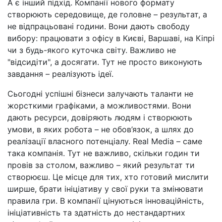
А є інший підхід. Компанії нового формату
створюють середовище, де головне – результат, а
не відпрацьовані години. Вони дають свободу
вибору: працювати з офісу в Києві, Варшаві, на Кіпрі
чи з будь-якого куточка світу. Важливо не
"відсидіти", а досягати. Тут не просто виконують
завдання – реалізують ідеї.
Сьогодні успішні бізнеси залучають таланти не
жорсткими графіками, а можливостями. Вони
дають ресурси, довіряють людям і створюють
умови, в яких робота – не обов’язок, а шлях до
реалізації власного потенціалу. Real Media – саме
така компанія. Тут не важливо, скільки годин ти
провів за столом, важливо – який результат ти
створюєш. Це місце для тих, хто готовий мислити
ширше, брати ініціативу у свої руки та змінювати
правила гри. В компанії цінуються інноваційність,
ініціативність та здатність до нестандартних