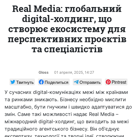
Real Media: глобальний
digital-холдинг, що
створює екосистему для
перспективних проєктів
та спеціалістів
Gloss
01 апреля, 2025, 14:27
Твитнуть
Поделиться
Отправить
Pintrest
У сучасних digital-комунікаціях межі між країнами
та ринками зникають. Бізнесу необхідно мислити
масштабно, бути гнучким і швидко адаптуватися до
змін. Саме такі можливості надає Real Media –
міжнародний digital-холдинг, що виходить за межі
традиційного агентського бізнесу. Він об'єднує
експертизу, технології та творчі ідеї, створюючи