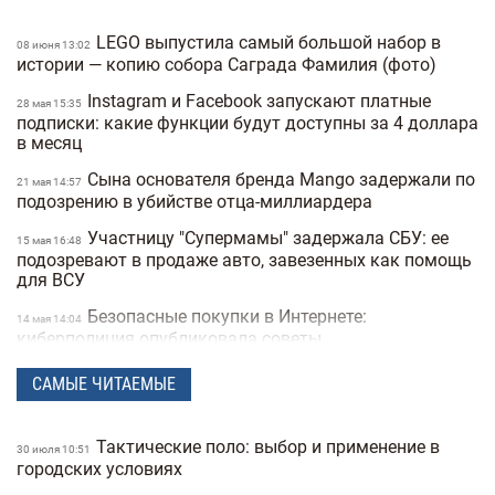
LEGO выпустила самый большой набор в
08 июня 13:02
истории — копию собора Саграда Фамилия (фото)
Instagram и Facebook запускают платные
28 мая 15:35
подписки: какие функции будут доступны за 4 доллара
в месяц
Сына основателя бренда Mango задержали по
21 мая 14:57
подозрению в убийстве отца-миллиардера
Участницу "Супермамы" задержала СБУ: ее
15 мая 16:48
подозревают в продаже авто, завезенных как помощь
для ВСУ
Безопасные покупки в Интернете:
14 мая 14:04
киберполиция опубликовала советы
Украинец побил мировой рекорд: сотрудник
28 апреля 16:14
САМЫЕ ЧИТАЕМЫЕ
морга сделал 230 татуировок костей и стал "живым
скелетом"
Тактические поло: выбор и применение в
30 июля 10:51
Мужчины влюбляются быстрее, а женщины
24 марта 14:40
городских условиях
— сильнее: исследование Biology of Sex Differences