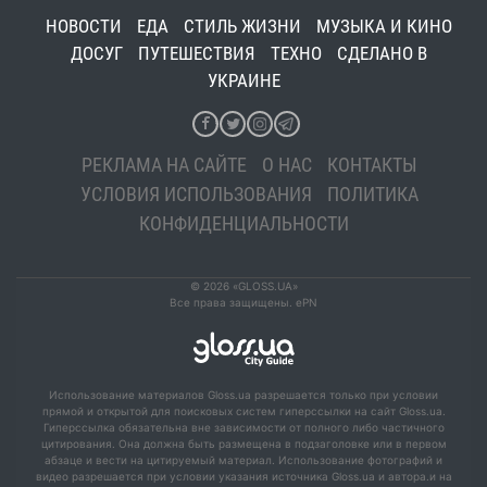
НОВОСТИ
ЕДА
СТИЛЬ ЖИЗНИ
МУЗЫКА И КИНО
ДОСУГ
ПУТЕШЕСТВИЯ
ТЕХНО
СДЕЛАНО В
УКРАИНЕ
РЕКЛАМА НА САЙТЕ
О НАС
КОНТАКТЫ
УСЛОВИЯ ИСПОЛЬЗОВАНИЯ
ПОЛИТИКА
КОНФИДЕНЦИАЛЬНОСТИ
© 2026 «GLOSS.UA»
Все права защищены. ePN
Использование материалов Gloss.ua разрешается только при условии
прямой и открытой для поисковых систем гиперссылки на сайт Gloss.ua.
Гиперссылка обязательна вне зависимости от полного либо частичного
цитирования. Она должна быть размещена в подзаголовке или в первом
абзаце и вести на цитируемый материал. Использование фотографий и
видео разрешается при условии указания источника Gloss.ua и автора.и на