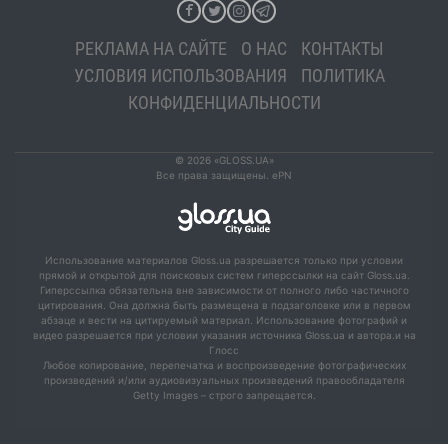
РЕКЛАМА НА САЙТЕ
О НАС
КОНТАКТЫ
УСЛОВИЯ ИСПОЛЬЗОВАНИЯ
ПОЛИТИКА
КОНФИДЕНЦИАЛЬНОСТИ
© 2026 «GLOSS.UA»
Все права защищены. ePN
Использование материалов Gloss.ua разрешается только при условии
прямой и открытой для поисковых систем гиперссылки на сайт Gloss.ua.
Гиперссылка обязательна вне зависимости от полного либо частичного
цитирования. Она должна быть размещена в подзаголовке или в первом
абзаце и вести на цитируемый материал. Использование фотографий и
видео разрешается при условии указания источника Gloss.ua и автора.и на
Глосс
Любое копирование, перепечатка и воспроизведение фотографических
произведений и/или аудиовизуальных произведений правообладателя
Getty Images – строго запрещается.