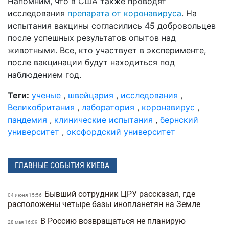
Напомним, что в США также проводят
исследования
препарата от коронавируса
. На
испытания вакцины согласились 45 добровольцев
после успешных результатов опытов над
животными. Все, кто участвует в эксперименте,
после вакцинации будут находиться под
наблюдением год.
Теги:
ученые
,
швейцария
,
исследования
,
Великобритания
,
лаборатория
,
коронавирус
,
пандемия
,
клинические испытания
,
бернский
университет
,
оксфордский университет
ГЛАВНЫЕ СОБЫТИЯ КИЕВА
Бывший сотрудник ЦРУ рассказал, где
04 июня 15:56
расположены четыре базы инопланетян на Земле
В Россию возвращаться не планирую
28 мая 16:09