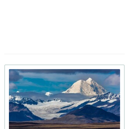
антисемитизма в Украине: Зеленский подписал закон
Убийцу украинки Ирины Заруцкой признали
10 апреля 12:40
невменяемым и не смогут судить в США
Штраф за сдачу жилья в аренду: в
08 апреля 13:49
Верховной Раде готовят кардинальные изменения в
законе
Золото на 7,7 млн ​​грн и 43,5 тысячи валют
06 апреля 18:22
задекларировал работник Бучанского ТЦК
Боролась за право уйти из жизни: в Испании
27 марта 17:08
25-летней девушке провели эвтаназию из-за
депрессии
Мир на грани голода из-за войны в Иране:
23 марта 10:14
коллапс на рынке удобрений
Украинские офицеры шокированы тактикой
20 марта 17:42
союзников США на Ближнем Востоке: детали
Третья мировая уже началась: ее ключевые
12 марта 15:59
признаки приводит почетный профессор
Букингемского университета