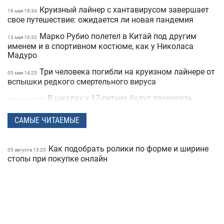
Круизный лайнер с хантавирусом завершает
18 мая 18:34
свое путешествие: ожидается ли новая пандемия
Марко Рубио полетел в Китай под другим
13 мая 16:32
именем и в спортивном костюме, как у Николаса
Мадуро
Три человека погибли на круизном лайнере от
05 мая 14:25
вспышки редкого смертельного вируса
В школах у 17-летних будут проверять
23 апреля 17:07
военные документы через «Резерв+» или «Дию»
САМЫЕ ЧИТАЕМЫЕ
Полиция Мексики несколько дней не могла
22 апреля 15:07
найти пропавшую женщину из-за фильтров на фото
Как подобрать ролики по форме и ширине
"Не спасайте меня, помогите папе" —
05 августа 13:20
21 апреля 16:19
стопы при покупке онлайн
прокуратура показала видео с полицейских
видеорегистраторов во время теракта в Киеве
В Санкт-Петербурге якобы задержали
15 апреля 17:53
Дмитрия Гордона: его обнаружила система
распознавания лиц
До 8 лет тюрьмы и штрафы за проявление
14 апреля 17:05