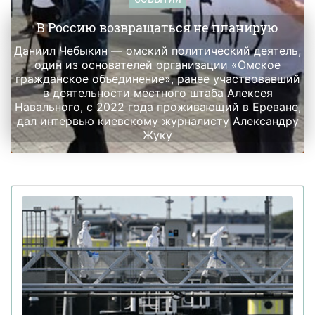
В Россию возвращаться не планирую
Даниил Чебыкин — омский политический деятель,
один из основателей организации «Омское
гражданское объединение», ранее участвовавший
в деятельности местного штаба Алексея
Навального, с 2022 года проживающий в Ереване,
дал интервью киевскому журналисту Александру
Жуку