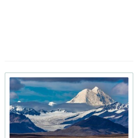
До 8 лет тюрьмы и штрафы за проявление
14 апреля 17:05
антисемитизма в Украине: Зеленский подписал закон
Убийцу украинки Ирины Заруцкой признали
10 апреля 12:40
невменяемым и не смогут судить в США
Штраф за сдачу жилья в аренду: в
08 апреля 13:49
Верховной Раде готовят кардинальные изменения в
законе
Золото на 7,7 млн ​​грн и 43,5 тысячи валют
18:22
задекларировал работник Бучанского ТЦК
Боролась за право уйти из жизни: в Испании
27 марта 17:08
25-летней девушке провели эвтаназию из-за
депрессии
Мир на грани голода из-за войны в Иране:
23 марта 10:14
коллапс на рынке удобрений
Украинские офицеры шокированы тактикой
20 марта 17:42
союзников США на Ближнем Востоке: детали
Третья мировая уже началась: ее ключевые
12 марта 15:59
признаки приводит почетный профессор