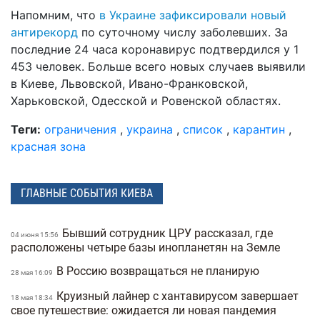
Напомним, что
в Украине зафиксировали новый
антирекорд
по суточному числу заболевших. За
последние 24 часа коронавирус подтвердился у 1
453 человек. Больше всего новых случаев выявили
в Киеве, Львовской, Ивано-Франковской,
Харьковской, Одесской и Ровенской областях.
Теги:
ограничения
,
украина
,
список
,
карантин
,
красная зона
ГЛАВНЫЕ СОБЫТИЯ КИЕВА
Бывший сотрудник ЦРУ рассказал, где
04 июня 15:56
расположены четыре базы инопланетян на Земле
В Россию возвращаться не планирую
28 мая 16:09
Круизный лайнер с хантавирусом завершает
18 мая 18:34
свое путешествие: ожидается ли новая пандемия