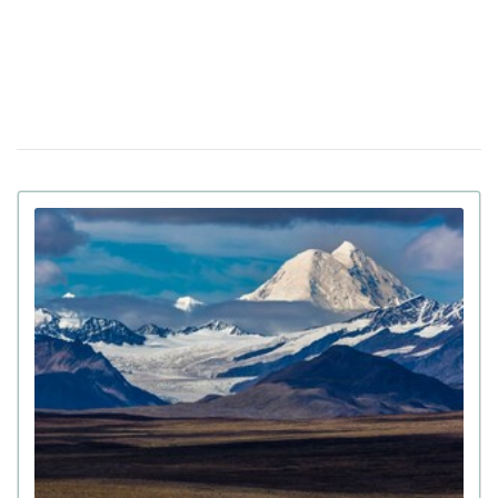
невменяемым и не смогут судить в США
Штраф за сдачу жилья в аренду: в
08 апреля 13:49
Верховной Раде готовят кардинальные изменения в
законе
Золото на 7,7 млн ​​грн и 43,5 тысячи валют
18:22
задекларировал работник Бучанского ТЦК
Боролась за право уйти из жизни: в Испании
27 марта 17:08
25-летней девушке провели эвтаназию из-за
депрессии
Мир на грани голода из-за войны в Иране:
23 марта 10:14
коллапс на рынке удобрений
Украинские офицеры шокированы тактикой
20 марта 17:42
союзников США на Ближнем Востоке: детали
Третья мировая уже началась: ее ключевые
12 марта 15:59
признаки приводит почетный профессор
Букингемского университета
Ученые загрузили мозг мухи в компьютер:
09 марта 15:00
как ведет себя цифровая копия насекомого (видео)