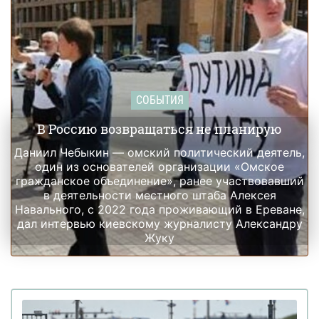
СОБЫТИЯ
В Россию возвращаться не планирую
Даниил Чебыкин — омский политический деятель,
один из основателей организации «Омское
гражданское объединение», ранее участвовавший
в деятельности местного штаба Алексея
Навального, с 2022 года проживающий в Ереване,
дал интервью киевскому журналисту Александру
Жуку