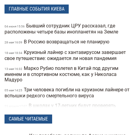
ГЛАВНЫЕ СОБЫТИЯ КИЕВА
Бывший сотрудник ЦРУ рассказал, где
04 июня 15:56
расположены четыре базы инопланетян на Земле
В Россию возвращаться не планирую
28 мая 16:09
Круизный лайнер с хантавирусом завершает
18 мая 18:34
свое путешествие: ожидается ли новая пандемия
Марко Рубио полетел в Китай под другим
13 мая 16:32
именем и в спортивном костюме, как у Николаса
Мадуро
Три человека погибли на круизном лайнере от
05 мая 14:25
вспышки редкого смертельного вируса
В школах у 17-летних будут проверять
23 апреля 17:07
военные документы через «Резерв+» или «Дию»
САМЫЕ ЧИТАЕМЫЕ
Полиция Мексики несколько дней не могла
22 апреля 15:07
найти пропавшую женщину из-за фильтров на фото