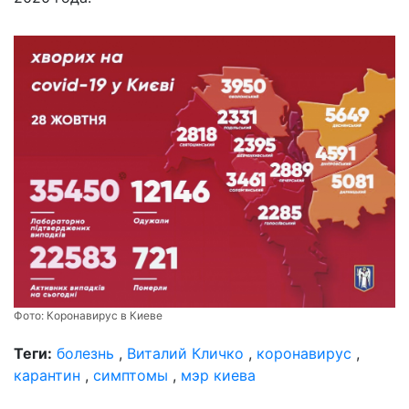
Фото:
Коронавирус в Киеве
Теги:
болезнь
,
Виталий Кличко
,
коронавирус
,
карантин
,
симптомы
,
мэр киева