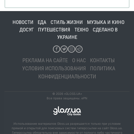
НОВОСТИ
ЕДА
СТИЛЬ ЖИЗНИ
МУЗЫКА И КИНО
ДОСУГ
ПУТЕШЕСТВИЯ
ТЕХНО
СДЕЛАНО В
УКРАИНЕ
РЕКЛАМА НА САЙТЕ
О НАС
КОНТАКТЫ
УСЛОВИЯ ИСПОЛЬЗОВАНИЯ
ПОЛИТИКА
КОНФИДЕНЦИАЛЬНОСТИ
© 2026 «GLOSS.UA»
Все права защищены. ePN
Использование материалов Gloss.ua разрешается только при условии
прямой и открытой для поисковых систем гиперссылки на сайт Gloss.ua.
Гиперссылка обязательна вне зависимости от полного либо частичного