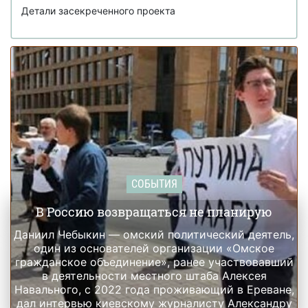
Джеффри Эпштейном и подбирала девушек для него
Детали засекреченного проекта
СОБЫТИЯ
В Россию возвращаться не планирую
Даниил Чебыкин — омский политический деятель,
один из основателей организации «Омское
гражданское объединение», ранее участвовавший
в деятельности местного штаба Алексея
Навального, с 2022 года проживающий в Ереване,
дал интервью киевскому журналисту Александру