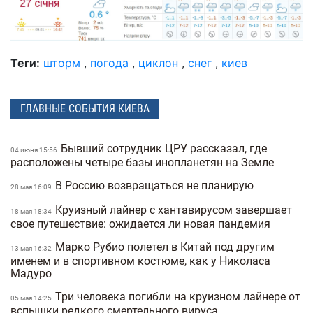
Теги:
шторм
,
погода
,
циклон
,
снег
,
киев
ГЛАВНЫЕ СОБЫТИЯ КИЕВА
Бывший сотрудник ЦРУ рассказал, где
04 июня 15:56
расположены четыре базы инопланетян на Земле
В Россию возвращаться не планирую
28 мая 16:09
Круизный лайнер с хантавирусом завершает
18 мая 18:34
свое путешествие: ожидается ли новая пандемия
Марко Рубио полетел в Китай под другим
13 мая 16:32
именем и в спортивном костюме, как у Николаса
Мадуро
Три человека погибли на круизном лайнере от
05 мая 14:25
вспышки редкого смертельного вируса