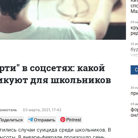
Ки
сп
Ма
05 м
кр
ре
23 а
бу
че
ти" в соцсетях: какой
22 а
С
не
икуют для школьников
пр
на
30 и
пр
21 а
по
по
05 а
фо
ви
рносталь
03 марта, 2021, 17:42
он
те
Поделиться
Отправить
Pintrest
15 а
стились случаи суицида среди школьников. В
за
высоты. В январе-феврале произошло семь
об