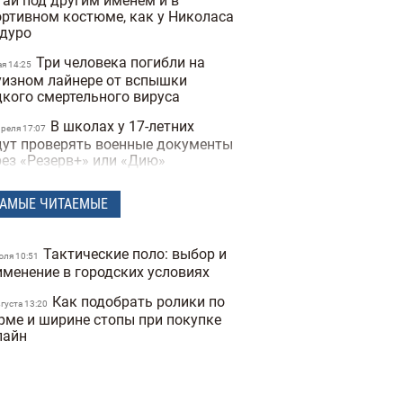
тай под другим именем и в
ортивном костюме, как у Николаса
дуро
Три человека погибли на
ая 14:25
уизном лайнере от вспышки
дкого смертельного вируса
В школах у 17-летних
преля 17:07
дут проверять военные документы
рез «Резерв+» или «Дию»
Полиция Мексики
преля 15:07
АМЫЕ ЧИТАЕМЫЕ
сколько дней не могла найти
опавшую женщину из-за фильтров
 фото
Тактические поло: выбор и
юля 10:51
"Не спасайте меня,
именение в городских условиях
преля 16:19
могите папе" — прокуратура
Как подобрать ролики по
казала видео с полицейских
вгуста 13:20
рме и ширине стопы при покупке
деорегистраторов во время
лайн
ракта в Киеве
В Санкт-Петербурге якобы
преля 17:53
держали Дмитрия Гордона: его
наружила система распознавания