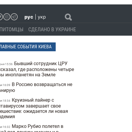
рус
|
укр
ПИТОМЦЫ
СДЕЛАНО В УКРАИНЕ
ЛАВНЫЕ СОБЫТИЯ КИЕВА
Бывший сотрудник ЦРУ
юня 15:56
ссказал, где расположены четыре
зы инопланетян на Земле
В Россию возвращаться не
ая 16:09
анирую
Круизный лайнер с
ая 18:34
нтавирусом завершает свое
тешествие: ожидается ли новая
ндемия
Марко Рубио полетел в
ая 16:32