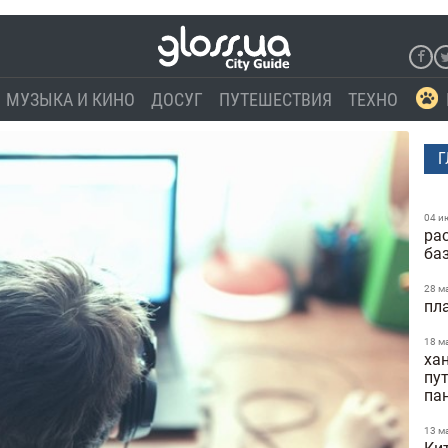
МУЗЫКА И КИНО
ДОСУГ
ПУТЕШЕСТВИЯ
ТЕХНО
Г
04 и
ра
ба
28 м
пл
18 м
ха
пу
па
13 м