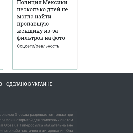
Полиция Мексики
несколько дней не
могла найти
пропавшую
женщину из-за
фильтров на фото
Соцсети/реальность
О
СДЕЛАНО В УКРАИНЕ
риалов Gloss.ua разрешается только при
прямой и открытой для поисковых систем
йт Gloss.ua. Гиперссылка обязательна вне
олного либо частичного цитирования. Она