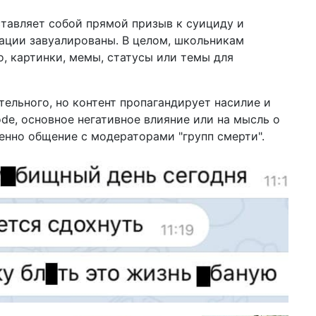
уд
ставляет собой прямой призыв к суициду и
20 м
кации завуалированы. В целом, школьникам
шо
, картинки, мемы, статусы или темы для
СШ
12 м
на
тельного, но контент пропагандирует насилие и
пр
de, основное негативное влияние или на мысль о
Бу
нно общение с модераторами "групп смерти".
09 м
му
ци
04 м
по
уб
Ха
19 ф
ве
Эп
дл