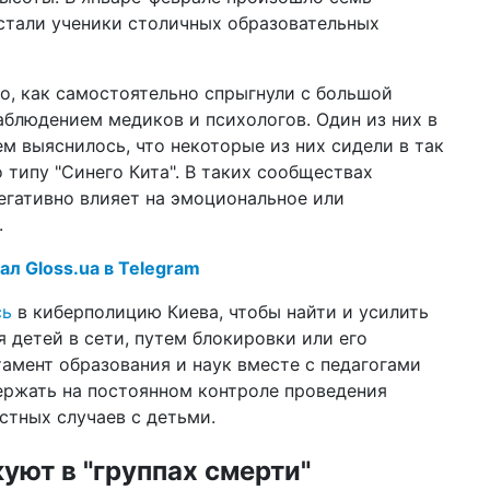
ли
стали ученики столичных образовательных
14 а
шт
го, как самостоятельно спрыгнули с большой
ан
по
аблюдением медиков и психологов. Один из них в
м выяснилось, что некоторые из них сидели в так
10 а
 типу "Синего Кита". В таких сообществах
За
не
негативно влияет на эмоциональное или
.
08 а
ар
ал Gloss.ua в Telegram
ка
сь
в киберполицию Киева, чтобы найти и усилить
18:2
ты
 детей в сети, путем блокировки или его
ра
тамент образования и наук вместе с педагогами
27 м
ержать на постоянном контроле проведения
жи
стных случаев с детьми.
пр
уют в "группах смерти"
23 м
во