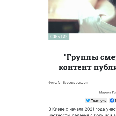
СОБЫТИЯ
"Группы смер
контент публ
Фото: familyeducation.com
Марина Го
Твитнуть
В Киеве с начала 2021 года уча
частности, падения с большой 