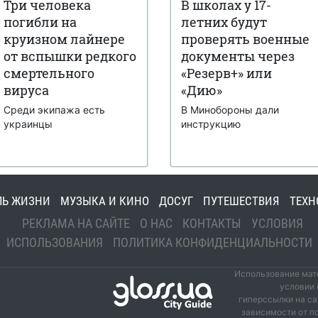
Три человека
В школах у 17-
погибли на
летних будут
круизном лайнере
проверять военные
от вспышки редкого
документы через
смертельного
«Резерв+» или
вируса
«Дию»
Среди экипажа есть
В Минобороны дали
украинцы
инструкцию
ЛЬ ЖИЗНИ
МУЗЫКА И КИНО
ДОСУГ
ПУТЕШЕСТВИЯ
ТЕХН
РЕКЛАМА НА САЙТЕ
О НАС
КОНТАКТЫ
УСЛОВИЯ
ИСПОЛЬЗОВАНИЯ
ПОЛИТИКА КОНФИДЕНЦИАЛЬНОСТИ
Использование мате
условии 
гиперссылки на са
зависимости от п