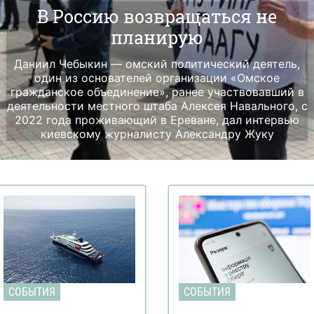
В Россию возвращаться не
планирую
Даниил Чебыкин — омский политический деятель,
один из основателей организации «Омское
гражданское объединение», ранее участвовавший в
деятельности местного штаба Алексея Навального, с
2022 года проживающий в Ереване, дал интервью
киевскому журналисту Александру Жуку
СОБЫТИЯ
СОБЫТИЯ