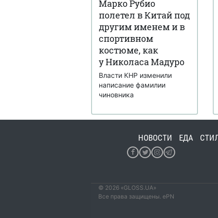
Марко Рубио
полетел в Китай под
другим именем и в
спортивном
костюме, как
у Николаса Мадуро
Власти КНР изменили
написание фамилии
чиновника
НОВОСТИ
ЕДА
СТИ
© 2026 «GLOSS.UA»
Все права защищены. ePN