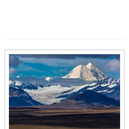
невменяемым и не смогут судить в США
Штраф за сдачу жилья в аренду: в
08 апреля 13:49
Верховной Раде готовят кардинальные изменения в
законе
Золото на 7,7 млн ​​грн и 43,5 тысячи валют
06 апреля 18:22
задекларировал работник Бучанского ТЦК
Боролась за право уйти из жизни: в Испании
27 марта 17:08
25-летней девушке провели эвтаназию из-за
депрессии
Мир на грани голода из-за войны в Иране:
23 марта 10:14
коллапс на рынке удобрений
Украинские офицеры шокированы тактикой
20 марта 17:42
союзников США на Ближнем Востоке: детали
Третья мировая уже началась: ее ключевые
12 марта 15:59
признаки приводит почетный профессор
Букингемского университета
Ученые загрузили мозг мухи в компьютер: как
15:00
ведет себя цифровая копия насекомого (видео)