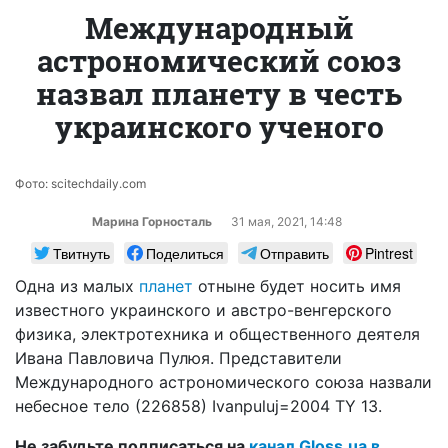
Международный
астрономический союз
назвал планету в честь
украинского ученого
Фото: scitechdaily.com
Марина Горносталь
31 мая, 2021, 14:48
Твитнуть
Поделиться
Отправить
Pintrest
Одна из малых
планет
отныне будет носить имя
известного украинского и австро-венгерского
физика, электротехника и общественного деятеля
Ивана Павловича Пулюя. Представители
Международного астрономического союза назвали
небесное тело (226858) Ivanpuluj=2004 TY 13.
Не забудьте подписаться на
канал Gloss.ua в