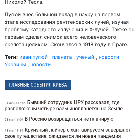
Николой Тесла.
Пулюй внес большой вклад в науку на первом
этапе исследования рентгеновских лучей, изучая
проблему катодного излучения и Х-лучей. Также он
первым сделал снимок всего человеческого
скелета целиком. Скончался в 1918 году в Праге.
Теги:
иван пулюй
,
планета
,
ученый
,
новости
Украины
,
новости
ГЛАВНЫЕ СОБЫТИЯ КИЕВА
Бывший сотрудник ЦРУ рассказал, где
04 июня 15:56
расположены четыре базы инопланетян на Земле
В Россию возвращаться не планирую
28 мая 16:09
Круизный лайнер с хантавирусом завершает
18 мая 18:34
свое путешествие: ожидается ли новая пандемия