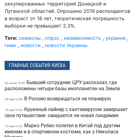
оккупированных территорий Донецкой и
Луганской областей. Опрошено 2019 респондентов
в возраст от 18 лет, теоретическая погрешность
выборки не превышает 2,3%.
Теги:
символы
,
опрос
,
независимость
,
украина
,
гимн
,
новости
,
новости Украины
ГЛАВНЫЕ СОБЫТИЯ КИЕВА
Бывший сотрудник ЦРУ рассказал, где
04 июня 15:56
расположены четыре базы инопланетян на Земле
В Россию возвращаться не планирую
28 мая 16:09
Круизный лайнер с хантавирусом завершает
18 мая 18:34
свое путешествие: ожидается ли новая пандемия
Марко Рубио полетел в Китай под другим
13 мая 16:32
именем и в спортивном костюме, как у Николаса