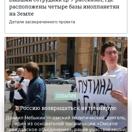
Али Хаменеи
расположены четыре базы инопланетян
Украинка из Броваров вела переписку с
на Земле
19 февраля 18:55
Джеффри Эпштейном и подбирала девушек для него
Детали засекреченного проекта
СОБЫТИЯ
В Россию возвращаться не планирую
Даниил Чебыкин — омский политический деятель,
один из основателей организации «Омское
гражданское объединение», ранее участвовавший