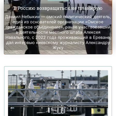
В Россию возвращаться не планирую
Даниил Чебыкин — омский политический деятель,
один из основателей организации «Омское
гражданское объединение», ранее участвовавший
в деятельности местного штаба Алексея
Навального, с 2022 года проживающий в Ереване,
дал интервью киевскому журналисту Александру
Жуку