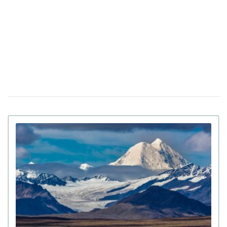
14 апреля 17:05
антисемитизма в Украине: Зеленский подписал закон
Убийцу украинки Ирины Заруцкой признали
10 апреля 12:40
невменяемым и не смогут судить в США
Штраф за сдачу жилья в аренду: в Верховной Раде
13:49
готовят кардинальные изменения в законе
Золото на 7,7 млн ​​грн и 43,5 тысячи валют
06 апреля 18:22
задекларировал работник Бучанского ТЦК
Боролась за право уйти из жизни: в Испании
27 марта 17:08
25-летней девушке провели эвтаназию из-за
депрессии
Мир на грани голода из-за войны в Иране:
23 марта 10:14
коллапс на рынке удобрений
Украинские офицеры шокированы тактикой
20 марта 17:42
союзников США на Ближнем Востоке: детали
Третья мировая уже началась: ее ключевые
12 марта 15:59
признаки приводит почетный профессор
Букингемского университета