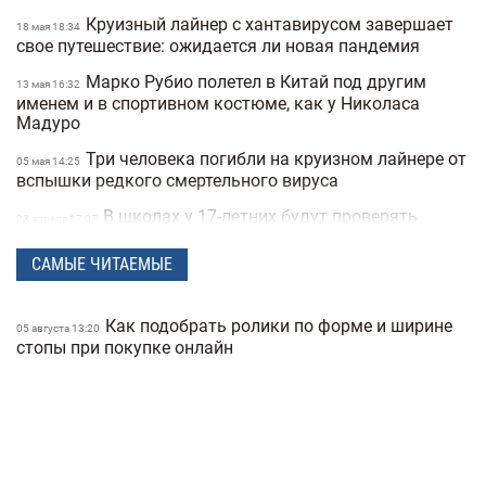
Круизный лайнер с хантавирусом завершает
18 мая 18:34
свое путешествие: ожидается ли новая пандемия
Марко Рубио полетел в Китай под другим
13 мая 16:32
именем и в спортивном костюме, как у Николаса
Мадуро
Три человека погибли на круизном лайнере от
05 мая 14:25
вспышки редкого смертельного вируса
В школах у 17-летних будут проверять
23 апреля 17:07
военные документы через «Резерв+» или «Дию»
САМЫЕ ЧИТАЕМЫЕ
Полиция Мексики несколько дней не могла
22 апреля 15:07
найти пропавшую женщину из-за фильтров на фото
Как подобрать ролики по форме и ширине
"Не спасайте меня, помогите папе" —
05 августа 13:20
21 апреля 16:19
стопы при покупке онлайн
прокуратура показала видео с полицейских
видеорегистраторов во время теракта в Киеве
В Санкт-Петербурге якобы задержали
15 апреля 17:53
Дмитрия Гордона: его обнаружила система
распознавания лиц
До 8 лет тюрьмы и штрафы за проявление