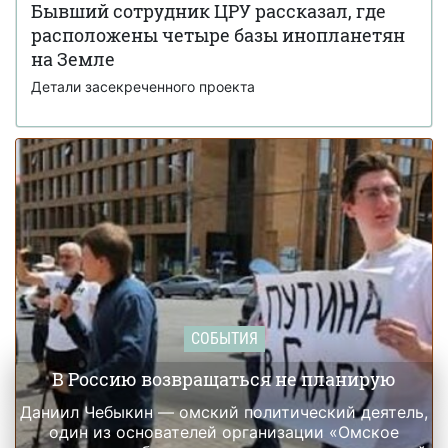
Али Хаменеи
Бывший сотрудник ЦРУ рассказал, где
расположены четыре базы инопланетян
Украинка из Броваров вела переписку с
19 февраля 18:55
Джеффри Эпштейном и подбирала девушек для него
на Земле
Детали засекреченного проекта
СОБЫТИЯ
В Россию возвращаться не планирую
Даниил Чебыкин — омский политический деятель,
один из основателей организации «Омское