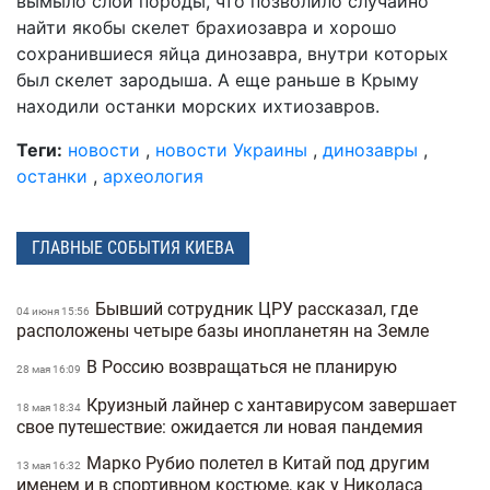
вымыло слой породы, что позволило случайно
найти якобы скелет брахиозавра и хорошо
сохранившиеся яйца динозавра, внутри которых
был скелет зародыша. А еще раньше в Крыму
находили останки морских ихтиозавров.
Теги:
новости
,
новости Украины
,
динозавры
,
останки
,
археология
ГЛАВНЫЕ СОБЫТИЯ КИЕВА
Бывший сотрудник ЦРУ рассказал, где
04 июня 15:56
расположены четыре базы инопланетян на Земле
В Россию возвращаться не планирую
28 мая 16:09
Круизный лайнер с хантавирусом завершает
18 мая 18:34
свое путешествие: ожидается ли новая пандемия
Марко Рубио полетел в Китай под другим
13 мая 16:32
именем и в спортивном костюме, как у Николаса