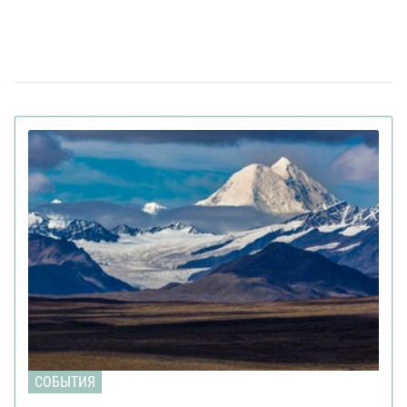
Штраф за сдачу жилья в аренду: в Верховной Раде
13:49
готовят кардинальные изменения в законе
Золото на 7,7 млн ​​грн и 43,5 тысячи валют
06 апреля 18:22
задекларировал работник Бучанского ТЦК
Боролась за право уйти из жизни: в Испании
27 марта 17:08
25-летней девушке провели эвтаназию из-за
депрессии
Мир на грани голода из-за войны в Иране:
23 марта 10:14
коллапс на рынке удобрений
Украинские офицеры шокированы тактикой
20 марта 17:42
союзников США на Ближнем Востоке: детали
Третья мировая уже началась: ее ключевые
12 марта 15:59
признаки приводит почетный профессор
Букингемского университета
Ученые загрузили мозг мухи в компьютер:
09 марта 15:00
как ведет себя цифровая копия насекомого (видео)
FT раскрыли подробности подготовки
04 марта 15:59
СОБЫТИЯ
израильских спецслужб к убийству иранского лидера