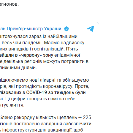
уд
егионов.
20 м
шо
СШ
12 м
на
пр
Бу
09 м
му
ци
04 м
по
уб
Ха
19 ф
ве
Эп
дл