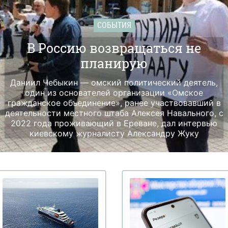
СОБЫТИЯ
В Россию возвращаться не
планирую
Даниил Чебыкин — омский политический деятель,
один из основателей организации «Омское
гражданское объединение», ранее участвовавший в
деятельности местного штаба Алексея Навального, с
2022 года проживающий в Ереване, дал интервью
киевскому журналисту Александру Жуку