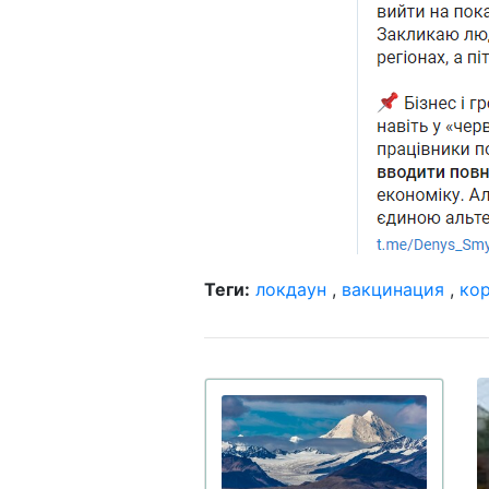
Теги:
локдаун
,
вакцинация
,
ко