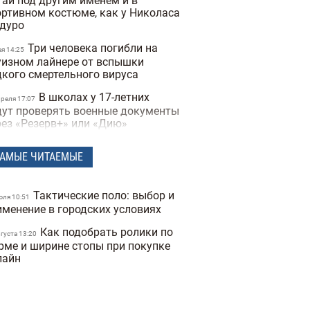
тай под другим именем и в
ортивном костюме, как у Николаса
дуро
Три человека погибли на
ая 14:25
уизном лайнере от вспышки
дкого смертельного вируса
В школах у 17-летних
преля 17:07
дут проверять военные документы
рез «Резерв+» или «Дию»
Полиция Мексики
преля 15:07
АМЫЕ ЧИТАЕМЫЕ
сколько дней не могла найти
опавшую женщину из-за фильтров
 фото
Тактические поло: выбор и
юля 10:51
"Не спасайте меня,
именение в городских условиях
преля 16:19
могите папе" — прокуратура
Как подобрать ролики по
казала видео с полицейских
вгуста 13:20
рме и ширине стопы при покупке
деорегистраторов во время
лайн
ракта в Киеве
В Санкт-Петербурге якобы
преля 17:53
держали Дмитрия Гордона: его
наружила система распознавания