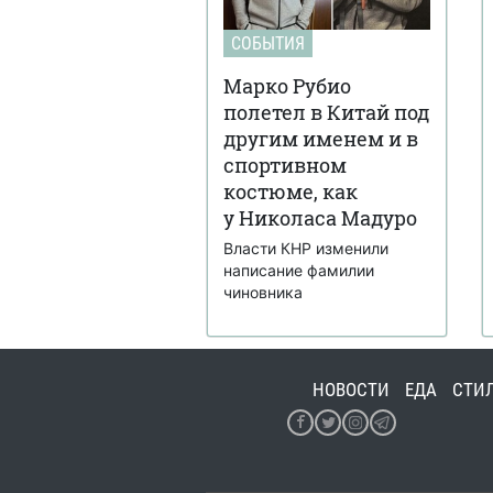
СОБЫТИЯ
Марко Рубио
полетел в Китай под
другим именем и в
спортивном
костюме, как
у Николаса Мадуро
Власти КНР изменили
написание фамилии
чиновника
НОВОСТИ
ЕДА
СТИ