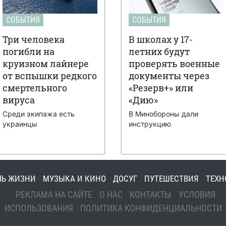
СОБЫТИЯ
СОБЫТИЯ
Три человека
В школах у 17-
погибли на
летних будут
круизном лайнере
проверять военные
от вспышки редкого
документы через
смертельного
«Резерв+» или
вируса
«Дию»
Среди экипажа есть
В Минобороны дали
украинцы
инструкцию
ЛЬ ЖИЗНИ
МУЗЫКА И КИНО
ДОСУГ
ПУТЕШЕСТВИЯ
ТЕХН
РЕКЛАМА НА САЙТЕ
О НАС
КОНТАКТЫ
УСЛОВИЯ
ИСПОЛЬЗОВАНИЯ
ПОЛИТИКА КОНФИДЕНЦИАЛЬНОСТИ