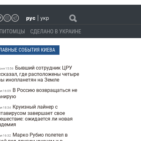
рус
|
укр
ПИТОМЦЫ
СДЕЛАНО В УКРАИНЕ
ЛАВНЫЕ СОБЫТИЯ КИЕВА
Бывший сотрудник ЦРУ
юня 15:56
ссказал, где расположены четыре
зы инопланетян на Земле
В Россию возвращаться не
ая 16:09
анирую
Круизный лайнер с
ая 18:34
нтавирусом завершает свое
тешествие: ожидается ли новая
ндемия
Марко Рубио полетел в
ая 16:32