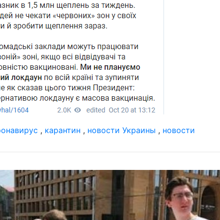
ронавирус
,
карантин
,
новости Украины
,
новости