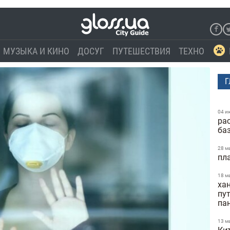
МУЗЫКА И КИНО
ДОСУГ
ПУТЕШЕСТВИЯ
ТЕХНО
Г
04 и
ра
ба
28 м
пл
18 м
ха
пу
па
13 м