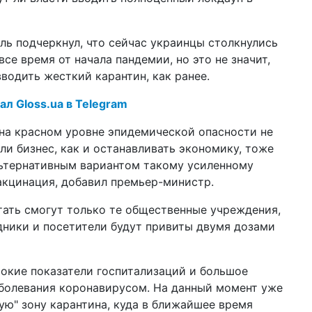
ли
14 а
ь подчеркнул, что сейчас украинцы столкнулись
шт
се время от начала пандемии, но это не значит,
ан
по
водить жесткий карантин, как ранее.
10 а
ал Gloss.ua в Telegram
За
не
на красном уровне эпидемической опасности не
ли бизнес, как и останавливать экономику, тоже
08 а
ар
льтернативным вариантом такому усиленному
ка
акцинация, добавил премьер-министр.
18:2
ты
отать смогут только те общественные учреждения,
ра
дники и посетители будут привиты двумя дозами
27 м
жи
пр
окие показатели госпитализаций и большое
аболевания коронавирусом. На данный момент уже
23 м
ую" зону карантина, куда в ближайшее время
во