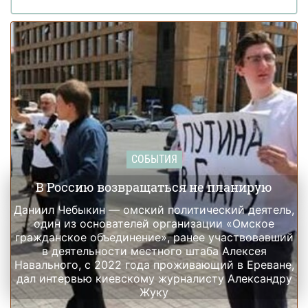
СОБЫТИЯ
В Россию возвращаться не планирую
Даниил Чебыкин — омский политический деятель,
один из основателей организации «Омское
гражданское объединение», ранее участвовавший
в деятельности местного штаба Алексея
Навального, с 2022 года проживающий в Ереване,
дал интервью киевскому журналисту Александру
Жуку