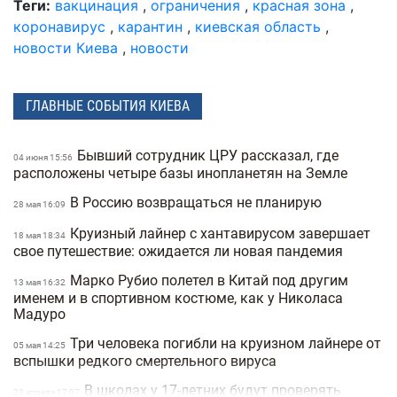
Теги:
вакцинация
,
ограничения
,
красная зона
,
коронавирус
,
карантин
,
киевская область
,
новости Киева
,
новости
ГЛАВНЫЕ СОБЫТИЯ КИЕВА
Бывший сотрудник ЦРУ рассказал, где
04 июня 15:56
расположены четыре базы инопланетян на Земле
В Россию возвращаться не планирую
28 мая 16:09
Круизный лайнер с хантавирусом завершает
18 мая 18:34
свое путешествие: ожидается ли новая пандемия
Марко Рубио полетел в Китай под другим
13 мая 16:32
именем и в спортивном костюме, как у Николаса
Мадуро
Три человека погибли на круизном лайнере от
05 мая 14:25
вспышки редкого смертельного вируса
В школах у 17-летних будут проверять
23 апреля 17:07