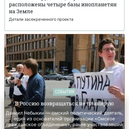
Али Хаменеи
расположены четыре базы инопланетян
Украинка из Броваров вела переписку с
на Земле
19 февраля 18:55
Джеффри Эпштейном и подбирала девушек для него
Детали засекреченного проекта
СОБЫТИЯ
В Россию возвращаться не планирую
Даниил Чебыкин — омский политический деятель,
один из основателей организации «Омское
гражданское объединение», ранее участвовавший