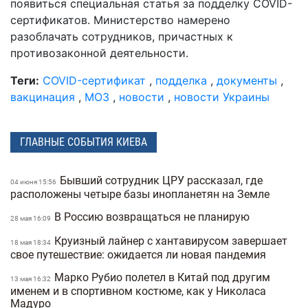
появиться специальная статья за подделку COVID-
сертификатов. Министерство намерено
разоблачать сотрудников, причастных к
противозаконной деятельности.
Теги:
COVID-сертификат
,
подделка
,
документы
,
вакцинация
,
МОЗ
,
новости
,
новости Украины
ГЛАВНЫЕ СОБЫТИЯ КИЕВА
Бывший сотрудник ЦРУ рассказал, где
04 июня 15:56
расположены четыре базы инопланетян на Земле
В Россию возвращаться не планирую
28 мая 16:09
Круизный лайнер с хантавирусом завершает
18 мая 18:34
свое путешествие: ожидается ли новая пандемия
Марко Рубио полетел в Китай под другим
13 мая 16:32
именем и в спортивном костюме, как у Николаса
Мадуро