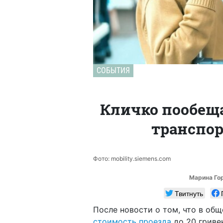
СОБЫТИЯ
Кличко пообеща
транспор
Фото: mobility.siemens.com
Марина Го
Твитнуть
После новости о том, что в общ
стоимость проезда
до 20 гриве