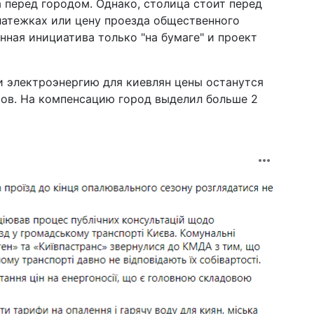
 перед городом. Однако, столица стоит перед
уд
латежках или цену проезда общественного
20 м
нная инициатива только "на бумаге" и проект
шо
СШ
 и электроэнергию для киевлян цены останутся
12 м
на
ов. На компенсацию город выделил больше 2
пр
Бу
09 м
му
ци
04 м
по
уб
Ха
19 ф
ве
Эп
дл