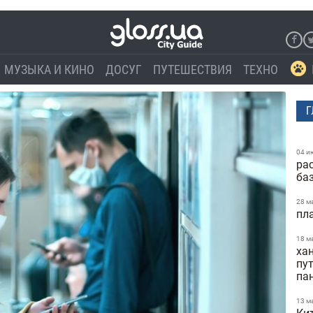
МУЗЫКА И КИНО
ДОСУГ
ПУТЕШЕСТВИЯ
ТЕХНО
Г
04 и
ра
ба
28 м
пл
18 м
ха
пу
па
13 м