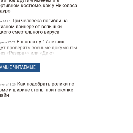
тай под другим именем и в
ортивном костюме, как у Николаса
дуро
Три человека погибли на
ая 14:25
уизном лайнере от вспышки
дкого смертельного вируса
В школах у 17-летних
преля 17:07
дут проверять военные документы
рез «Резерв+» или «Дию»
Полиция Мексики
преля 15:07
АМЫЕ ЧИТАЕМЫЕ
сколько дней не могла найти
опавшую женщину из-за фильтров
 фото
Как подобрать ролики по
вгуста 13:20
"Не спасайте меня,
рме и ширине стопы при покупке
преля 16:19
могите папе" — прокуратура
лайн
казала видео с полицейских
деорегистраторов во время
ракта в Киеве
В Санкт-Петербурге якобы
преля 17:53
держали Дмитрия Гордона: его
наружила система распознавания