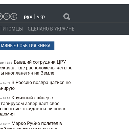
рус
|
укр
ПИТОМЦЫ
СДЕЛАНО В УКРАИНЕ
ЛАВНЫЕ СОБЫТИЯ КИЕВА
Бывший сотрудник ЦРУ
юня 15:56
ссказал, где расположены четыре
зы инопланетян на Земле
В Россию возвращаться не
ая 16:09
анирую
Круизный лайнер с
ая 18:34
нтавирусом завершает свое
тешествие: ожидается ли новая
ндемия
Марко Рубио полетел в
ая 16:32