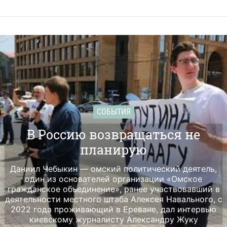
СОБЫТИЯ
В Россию возвращаться не
планирую
Даниил Чебыкин — омский политический деятель,
один из основателей организации «Омское
гражданское объединение», ранее участвовавший в
деятельности местного штаба Алексея Навального, с
2022 года проживающий в Ереване, дал интервью
киевскому журналисту Александру Жуку