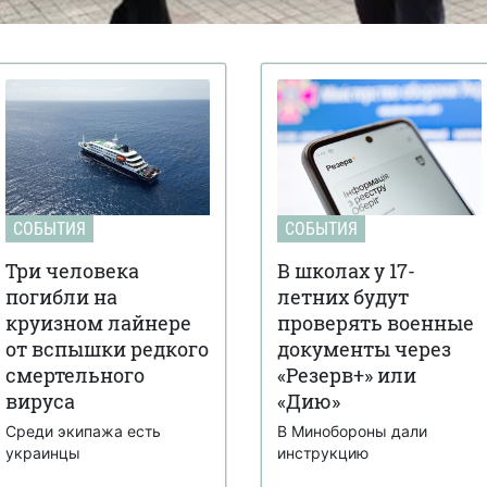
СОБЫТИЯ
СОБЫТИЯ
Три человека
В школах у 17-
погибли на
летних будут
круизном лайнере
проверять военные
от вспышки редкого
документы через
смертельного
«Резерв+» или
вируса
«Дию»
Среди экипажа есть
В Минобороны дали
украинцы
инструкцию