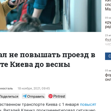
Ки
сп
Ма
05 м
кр
ре
23 а
бу
че
л не повышать проезд в
22 а
С
не
те Киева до весны
пр
на
05 а
фо
21 а
по
он
по
ви
рносталь
18 ноября, 2021, 09:45
те
Поделиться
Отправить
Pintrest
15 а
ественном транспорте Киева с 1 января
повысят
за
н, Виталий Кличко прокомментировал ситуацию.
об