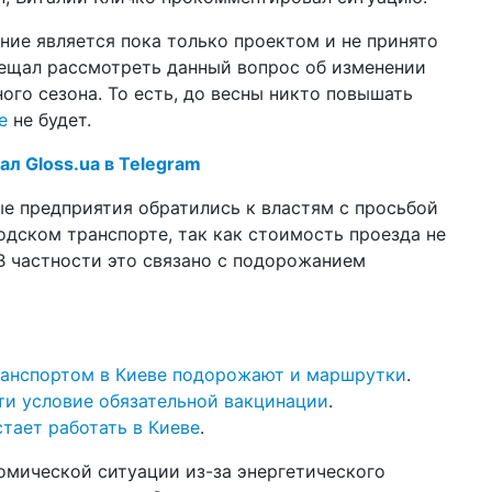
ли
ние является пока только проектом и не принято
14 а
бещал рассмотреть данный вопрос об изменении
шт
ого сезона. То есть, до весны никто повышать
ан
по
е
не будет.
10 а
ал Gloss.ua в Telegram
За
не
е предприятия обратились к властям с просьбой
одском транспорте, так как стоимость проезда не
08 а
ар
В частности это связано с подорожанием
ка
06 а
43
ра
ранспортом в Киеве подорожают и маршрутки
.
27 м
сти условие обязательной вакцинации
.
жи
пр
стает работать в Киеве
.
23 м
омической ситуации из-за энергетического
во