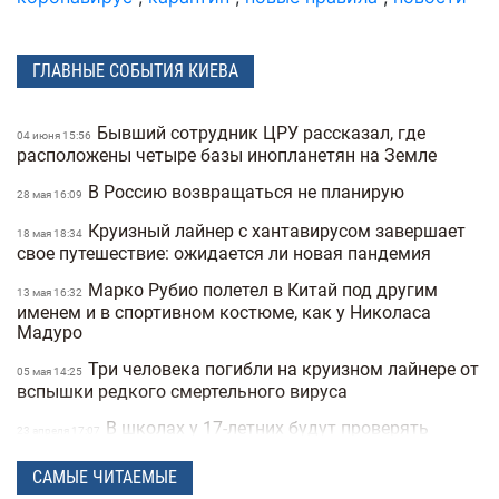
ГЛАВНЫЕ СОБЫТИЯ КИЕВА
Бывший сотрудник ЦРУ рассказал, где
04 июня 15:56
расположены четыре базы инопланетян на Земле
В Россию возвращаться не планирую
28 мая 16:09
Круизный лайнер с хантавирусом завершает
18 мая 18:34
свое путешествие: ожидается ли новая пандемия
Марко Рубио полетел в Китай под другим
13 мая 16:32
именем и в спортивном костюме, как у Николаса
Мадуро
Три человека погибли на круизном лайнере от
05 мая 14:25
вспышки редкого смертельного вируса
В школах у 17-летних будут проверять
23 апреля 17:07
военные документы через «Резерв+» или «Дию»
САМЫЕ ЧИТАЕМЫЕ
Полиция Мексики несколько дней не могла
22 апреля 15:07