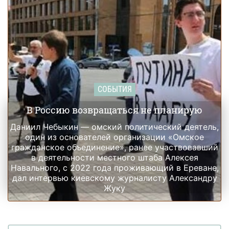
СОБЫТИЯ
В Россию возвращаться не планирую
Даниил Чебыкин — омский политический деятель,
один из основателей организации «Омское
гражданское объединение», ранее участвовавший
в деятельности местного штаба Алексея
Навального, с 2022 года проживающий в Ереване,
дал интервью киевскому журналисту Александру
Жуку