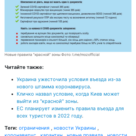
Новые правила "красной" зоны Фото:
t.me/mozofficial
Читайте также:
Украина ужесточила условия въезда из-за
нового штамма коронавируса
.
Кличко назвал условие, когда Киев может
выйти из "красной" зоны
.
ЕС планирует изменить правила въезда для
всех туристов в 2022 году
.
Теги:
ограничения
,
новости Украины
,
коронавирус
,
карантин
,
новые правила
,
новости