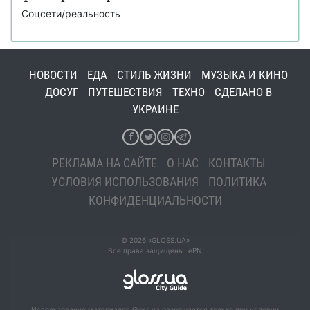
Соцсети/реальность
НОВОСТИ
ЕДА
СТИЛЬ ЖИЗНИ
МУЗЫКА И КИНО
ДОСУГ
ПУТЕШЕСТВИЯ
ТЕХНО
СДЕЛАНО В
УКРАИНЕ
РЕКЛАМА НА САЙТЕ
О НАС
КОНТАКТЫ
УСЛОВИЯ ИСПОЛЬЗОВАНИЯ
ПОЛИТИКА
КОНФИДЕНЦИАЛЬНОСТИ
© 2026 «GLOSS.UA»
Все права защищены. ePN
Использование материалов Gloss.ua разрешается только при условии