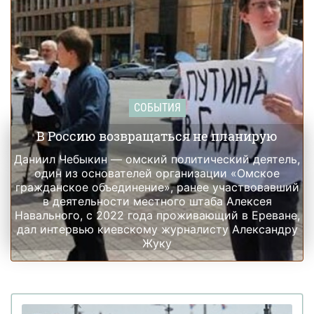
СОБЫТИЯ
В Россию возвращаться не планирую
Даниил Чебыкин — омский политический деятель,
один из основателей организации «Омское
гражданское объединение», ранее участвовавший
в деятельности местного штаба Алексея
Навального, с 2022 года проживающий в Ереване,
дал интервью киевскому журналисту Александру
Жуку