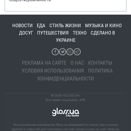
НОВОСТИ
ЕДА
СТИЛЬ ЖИЗНИ
МУЗЫКА И КИНО
ДОСУГ
ПУТЕШЕСТВИЯ
ТЕХНО
СДЕЛАНО В
УКРАИНЕ
РЕКЛАМА НА САЙТЕ
О НАС
КОНТАКТЫ
УСЛОВИЯ ИСПОЛЬЗОВАНИЯ
ПОЛИТИКА
КОНФИДЕНЦИАЛЬНОСТИ
© 2026 «GLOSS.UA»
Все права защищены. ePN
Использование материалов Gloss.ua разрешается только при условии
прямой и открытой для поисковых систем гиперссылки на сайт Gloss.ua.