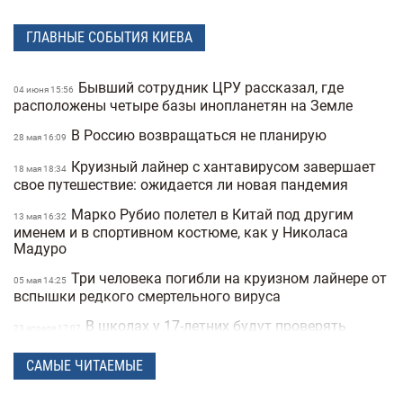
ГЛАВНЫЕ СОБЫТИЯ КИЕВА
Бывший сотрудник ЦРУ рассказал, где
04 июня 15:56
расположены четыре базы инопланетян на Земле
В Россию возвращаться не планирую
28 мая 16:09
Круизный лайнер с хантавирусом завершает
18 мая 18:34
свое путешествие: ожидается ли новая пандемия
Марко Рубио полетел в Китай под другим
13 мая 16:32
именем и в спортивном костюме, как у Николаса
Мадуро
Три человека погибли на круизном лайнере от
05 мая 14:25
вспышки редкого смертельного вируса
В школах у 17-летних будут проверять
23 апреля 17:07
военные документы через «Резерв+» или «Дию»
САМЫЕ ЧИТАЕМЫЕ
Полиция Мексики несколько дней не могла
22 апреля 15:07
найти пропавшую женщину из-за фильтров на фото