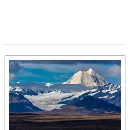
Убийцу украинки Ирины Заруцкой признали
10 апреля 12:40
невменяемым и не смогут судить в США
Штраф за сдачу жилья в аренду: в
08 апреля 13:49
Верховной Раде готовят кардинальные изменения в
законе
Золото на 7,7 млн ​​грн и 43,5 тысячи валют
06 апреля 18:22
задекларировал работник Бучанского ТЦК
Боролась за право уйти из жизни: в Испании
27 марта 17:08
25-летней девушке провели эвтаназию из-за
депрессии
Мир на грани голода из-за войны в Иране:
23 марта 10:14
коллапс на рынке удобрений
Украинские офицеры шокированы тактикой
20 марта 17:42
союзников США на Ближнем Востоке: детали
Третья мировая уже началась: ее ключевые
12 марта 15:59
признаки приводит почетный профессор
Букингемского университета
Ученые загрузили мозг мухи в компьютер: как
15:00