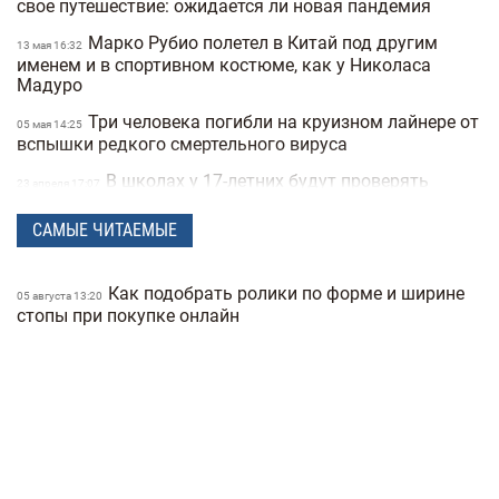
свое путешествие: ожидается ли новая пандемия
Марко Рубио полетел в Китай под другим
13 мая 16:32
именем и в спортивном костюме, как у Николаса
Мадуро
Три человека погибли на круизном лайнере от
05 мая 14:25
вспышки редкого смертельного вируса
В школах у 17-летних будут проверять
23 апреля 17:07
военные документы через «Резерв+» или «Дию»
САМЫЕ ЧИТАЕМЫЕ
Полиция Мексики несколько дней не могла
22 апреля 15:07
найти пропавшую женщину из-за фильтров на фото
Как подобрать ролики по форме и ширине
"Не спасайте меня, помогите папе" —
05 августа 13:20
21 апреля 16:19
стопы при покупке онлайн
прокуратура показала видео с полицейских
видеорегистраторов во время теракта в Киеве
В Санкт-Петербурге якобы задержали
15 апреля 17:53
Дмитрия Гордона: его обнаружила система
распознавания лиц
До 8 лет тюрьмы и штрафы за проявление
14 апреля 17:05
антисемитизма в Украине: Зеленский подписал закон