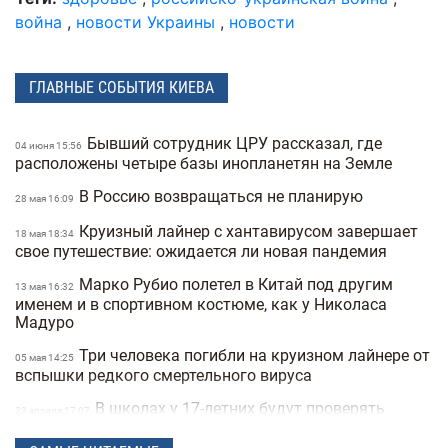
война
,
новости Украины
,
новости
ГЛАВНЫЕ СОБЫТИЯ КИЕВА
Бывший сотрудник ЦРУ рассказал, где
04 июня 15:56
расположены четыре базы инопланетян на Земле
В Россию возвращаться не планирую
28 мая 16:09
Круизный лайнер с хантавирусом завершает
18 мая 18:34
свое путешествие: ожидается ли новая пандемия
Марко Рубио полетел в Китай под другим
13 мая 16:32
именем и в спортивном костюме, как у Николаса
Мадуро
Три человека погибли на круизном лайнере от
05 мая 14:25
вспышки редкого смертельного вируса
В школах у 17-летних будут проверять
23 апреля 17:07
военные документы через «Резерв+» или «Дию»