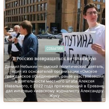
СОБЫТИЯ
В Россию возвращаться не планирую
Даниил Чебыкин — омский политический деятель,
один из основателей организации «Омское
гражданское объединение», ранее участвовавший
в деятельности местного штаба Алексея
Навального, с 2022 года проживающий в Ереване,
дал интервью киевскому журналисту Александру
Жуку