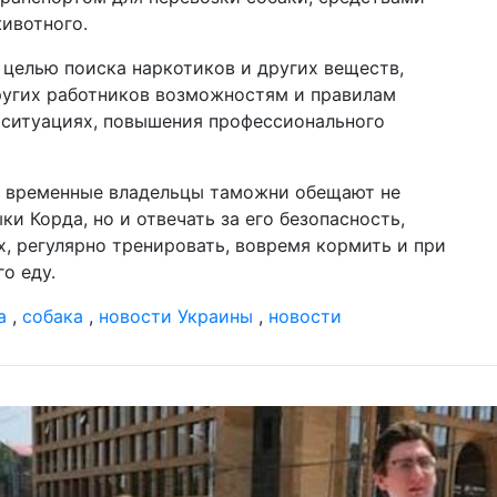
уд
ивотного.
20 м
 целью поиска наркотиков и других веществ,
шо
СШ
ругих работников возможностям и правилам
 ситуациях, повышения профессионального
12 м
на
пр
Бу
ы временные владельцы таможни обещают не
и Корда, но и отвечать за его безопасность,
09 м
, регулярно тренировать, вовремя кормить и при
му
ци
о еду.
04 м
а
,
собака
,
новости Украины
,
новости
по
уб
Ха
19 ф
ве
Эп
дл