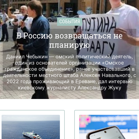
СОБЫТИЯ
В Россию возвращаться не
планирую
Даниил Чебыкин — омский политический деятель,
один из основателей организации «Омское
гражданское объединение», ранее участвовавший в
деятельности местного штаба Алексея Навального, с
2022 года проживающий в Ереване, дал интервью
киевскому журналисту Александру Жуку