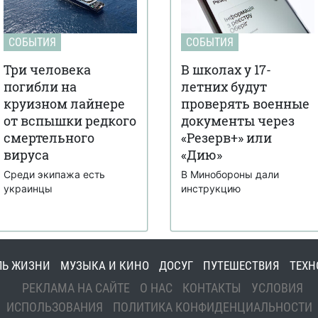
СОБЫТИЯ
СОБЫТИЯ
Три человека
В школах у 17-
погибли на
летних будут
круизном лайнере
проверять военные
от вспышки редкого
документы через
смертельного
«Резерв+» или
вируса
«Дию»
Среди экипажа есть
В Минобороны дали
украинцы
инструкцию
ЛЬ ЖИЗНИ
МУЗЫКА И КИНО
ДОСУГ
ПУТЕШЕСТВИЯ
ТЕХН
РЕКЛАМА НА САЙТЕ
О НАС
КОНТАКТЫ
УСЛОВИЯ
ИСПОЛЬЗОВАНИЯ
ПОЛИТИКА КОНФИДЕНЦИАЛЬНОСТИ