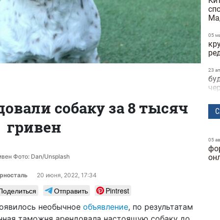
Ки
сп
Ма
05 м
кр
ре
23 а
бу
че
довали собаку за 8 тысяч
22 а
С
не
гривен
пр
на
05 а
фо
21 а
по
ивен Фото: Dan/Unsplash
он
по
ви
рносталь
20 июня, 2022, 17:34
те
Поделиться
Отправить
Pintrest
15 а
появилось необычное
объявление
, по результатам
за
нная таможня арендовала настоящую собаку до
об