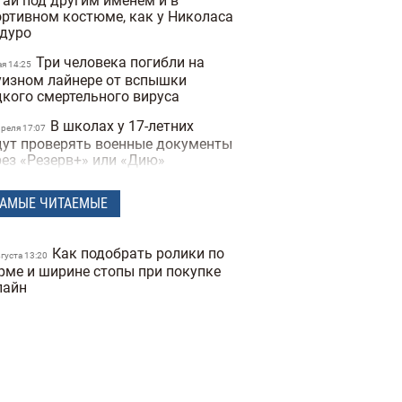
тай под другим именем и в
ортивном костюме, как у Николаса
дуро
Три человека погибли на
ая 14:25
уизном лайнере от вспышки
дкого смертельного вируса
В школах у 17-летних
преля 17:07
дут проверять военные документы
рез «Резерв+» или «Дию»
Полиция Мексики
преля 15:07
АМЫЕ ЧИТАЕМЫЕ
сколько дней не могла найти
опавшую женщину из-за фильтров
 фото
Как подобрать ролики по
вгуста 13:20
"Не спасайте меня,
рме и ширине стопы при покупке
преля 16:19
могите папе" — прокуратура
лайн
казала видео с полицейских
деорегистраторов во время
ракта в Киеве
В Санкт-Петербурге якобы
преля 17:53
держали Дмитрия Гордона: его
наружила система распознавания