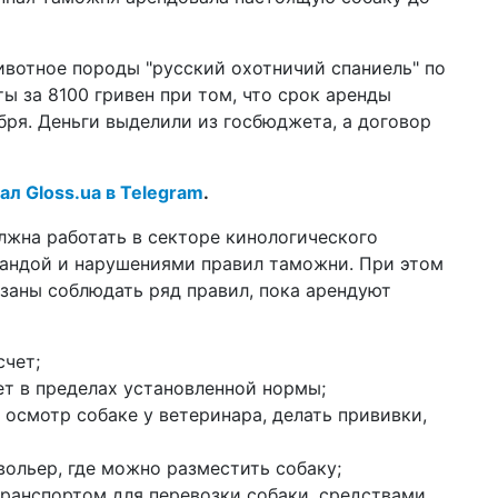
ли
14 а
ивотное породы "русский охотничий спаниель" по
шт
ы за 8100 гривен при том, что срок аренды
ан
по
абря. Деньги выделили из госбюджета, а договор
10 а
За
ал Gloss.ua в Telegram
.
не
лжна работать в секторе кинологического
08 а
ар
бандой и нарушениями правил таможни. При этом
ка
заны соблюдать ряд правил, пока арендуют
06 а
43
ра
счет;
ет в пределах установленной нормы;
27 м
жи
осмотр собаке у ветеринара, делать прививки,
пр
ольер, где можно разместить собаку;
23 м
во
транспортом для перевозки собаки, средствами