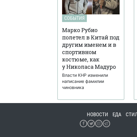
СОБЫТИЯ
Марко Рубио
полетел в Китай под
другим именем и в
спортивном
костюме, как
у Николаса Мадуро
Власти КНР изменили
написание фамилии
чиновника
НОВОСТИ
ЕДА
СТИ