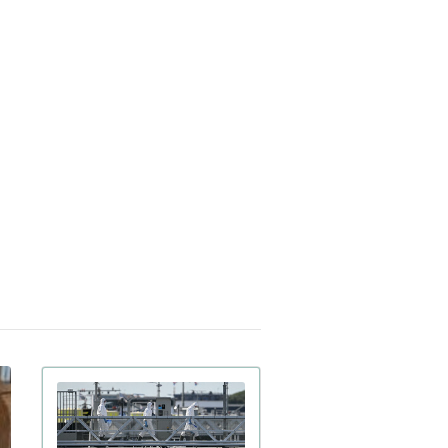
обрений
Украинские офицеры
арта 17:42
кированы тактикой союзников
А на Ближнем Востоке: детали
Третья мировая уже
арта 15:59
чалась: ее ключевые признаки
иводит почетный профессор
кингемского университета
Ученые загрузили мозг
арта 15:00
хи в компьютер: как ведет себя
фровая копия насекомого (видео)
FT раскрыли подробности
арта 15:59
дготовки израильских спецслужб к
ийству иранского лидера Али
менеи
Украинка из Броваров
евраля 18:55
ла переписку с Джеффри
штейном и подбирала девушек
я него