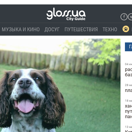
МУЗЫКА И КИНО
ДОСУГ
ПУТЕШЕСТВИЯ
ТЕХНО
Г
04 и
ра
ба
28 м
пл
18 м
ха
пу
па
13 м