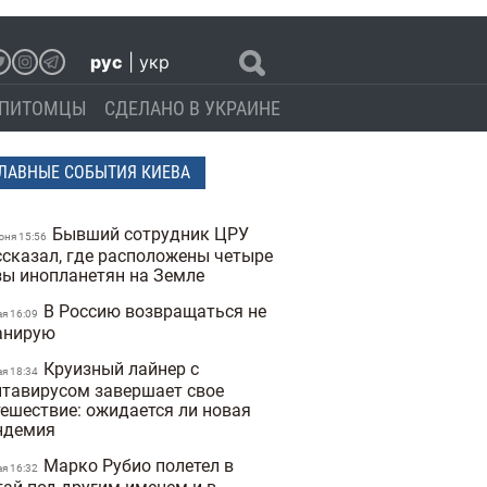
рус
|
укр
ПИТОМЦЫ
СДЕЛАНО В УКРАИНЕ
ЛАВНЫЕ СОБЫТИЯ КИЕВА
Бывший сотрудник ЦРУ
юня 15:56
ссказал, где расположены четыре
зы инопланетян на Земле
В Россию возвращаться не
ая 16:09
анирую
Круизный лайнер с
ая 18:34
нтавирусом завершает свое
тешествие: ожидается ли новая
ндемия
Марко Рубио полетел в
ая 16:32