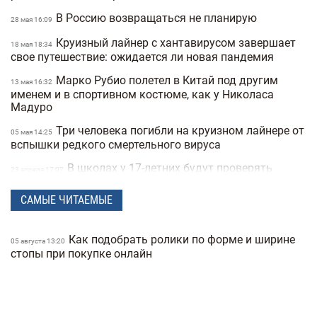
В Россию возвращаться не планирую
28 мая 16:09
Круизный лайнер с хантавирусом завершает
18 мая 18:34
свое путешествие: ожидается ли новая пандемия
Марко Рубио полетел в Китай под другим
13 мая 16:32
именем и в спортивном костюме, как у Николаса
Мадуро
Три человека погибли на круизном лайнере от
05 мая 14:25
вспышки редкого смертельного вируса
В школах у 17-летних будут проверять
23 апреля 17:07
военные документы через «Резерв+» или «Дию»
САМЫЕ ЧИТАЕМЫЕ
Полиция Мексики несколько дней не могла
22 апреля 15:07
найти пропавшую женщину из-за фильтров на фото
Как подобрать ролики по форме и ширине
"Не спасайте меня, помогите папе" —
05 августа 13:20
21 апреля 16:19
стопы при покупке онлайн
прокуратура показала видео с полицейских
видеорегистраторов во время теракта в Киеве
В Санкт-Петербурге якобы задержали
15 апреля 17:53
Дмитрия Гордона: его обнаружила система