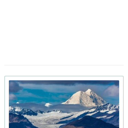
распознавания лиц
До 8 лет тюрьмы и штрафы за проявление
14 апреля 17:05
антисемитизма в Украине: Зеленский подписал закон
Убийцу украинки Ирины Заруцкой признали
10 апреля 12:40
невменяемым и не смогут судить в США
Штраф за сдачу жилья в аренду: в
08 апреля 13:49
Верховной Раде готовят кардинальные изменения в
законе
Золото на 7,7 млн ​​грн и 43,5 тысячи валют
06 апреля 18:22
задекларировал работник Бучанского ТЦК
Боролась за право уйти из жизни: в Испании
27 марта 17:08
25-летней девушке провели эвтаназию из-за
депрессии
Мир на грани голода из-за войны в Иране:
23 марта 10:14
коллапс на рынке удобрений
Украинские офицеры шокированы тактикой
20 марта 17:42
союзников США на Ближнем Востоке: детали
Третья мировая уже началась: ее ключевые
12 марта 15:59