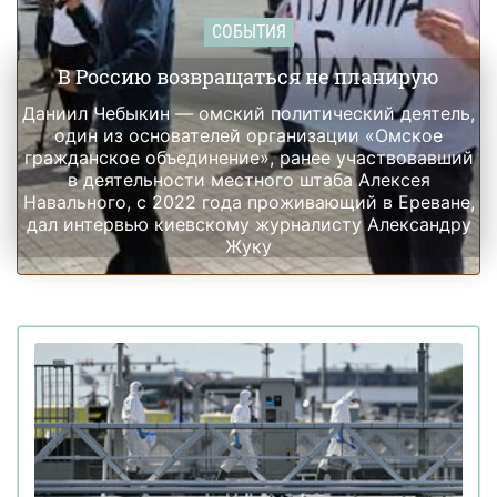
СОБЫТИЯ
В Россию возвращаться не планирую
Даниил Чебыкин — омский политический деятель,
один из основателей организации «Омское
гражданское объединение», ранее участвовавший
в деятельности местного штаба Алексея
Навального, с 2022 года проживающий в Ереване,
дал интервью киевскому журналисту Александру
Жуку