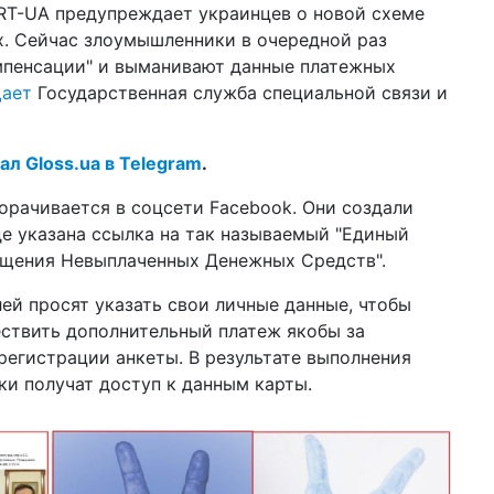
RT-UA предупреждает украинцев о новой схеме
ли
. Сейчас злоумышленники в очередной раз
14 а
мпенсации" и выманивают данные платежных
шт
щает
Государственная служба специальной связи и
ан
по
10 а
ал Gloss.ua в Telegram
.
За
не
рачивается в соцсети Facebook. Они создали
де указана ссылка на так называемый "Единый
08 а
ар
щения Невыплаченных Денежных Средств".
ка
ей просят указать свои личные данные, чтобы
18:2
ты
ствить дополнительный платеж якобы за
ра
егистрации анкеты. В результате выполнения
и получат доступ к данным карты.
27 м
жи
пр
23 м
во