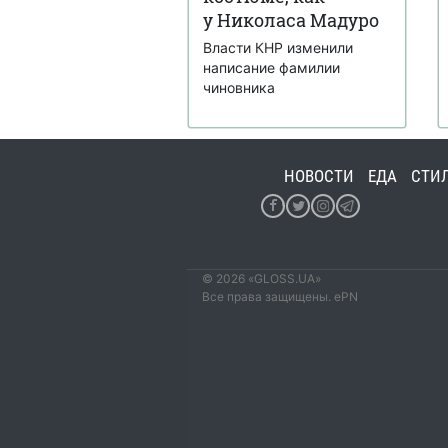
у Николаса Мадуро
Власти КНР изменили
написание фамилии
чиновника
НОВОСТИ
ЕДА
СТИ
© 2026 «GLOSS.UA»
Все права защищены. ePN