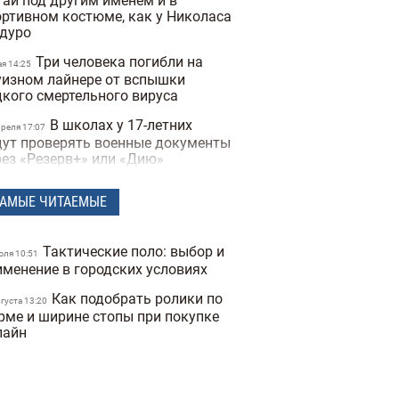
тай под другим именем и в
ортивном костюме, как у Николаса
дуро
Три человека погибли на
ая 14:25
уизном лайнере от вспышки
дкого смертельного вируса
В школах у 17-летних
преля 17:07
дут проверять военные документы
рез «Резерв+» или «Дию»
Полиция Мексики
преля 15:07
АМЫЕ ЧИТАЕМЫЕ
сколько дней не могла найти
опавшую женщину из-за фильтров
 фото
Тактические поло: выбор и
юля 10:51
"Не спасайте меня,
именение в городских условиях
преля 16:19
могите папе" — прокуратура
Как подобрать ролики по
казала видео с полицейских
вгуста 13:20
рме и ширине стопы при покупке
деорегистраторов во время
лайн
ракта в Киеве
В Санкт-Петербурге якобы
преля 17:53
держали Дмитрия Гордона: его
наружила система распознавания