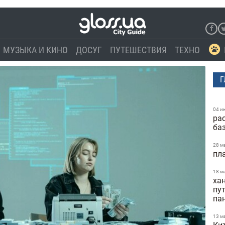
МУЗЫКА И КИНО
ДОСУГ
ПУТЕШЕСТВИЯ
ТЕХНО
Г
04 и
ра
ба
28 м
пл
18 м
ха
пу
па
13 м