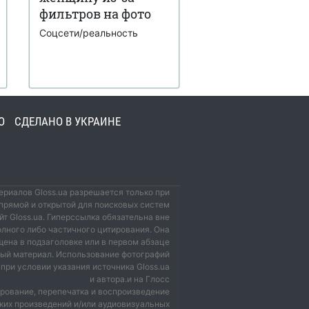
фильтров на фото
Соцсети/реальность
О
СДЕЛАНО В УКРАИНЕ
риалов Gloss.ua разрешается только при
прямой и открытой для поисковых систем
йт Gloss.ua. Гиперссылка обязательна вне
олного либо частичного цитирования. Она
ена в подзаголовке или в первом абзаце
мый материал. Использование фотографий
при условии указания источника Gloss.ua
и автора.и на Глосс
рование, перепечатка и воспроизведение
ких произведений и/или аудиовизуальных