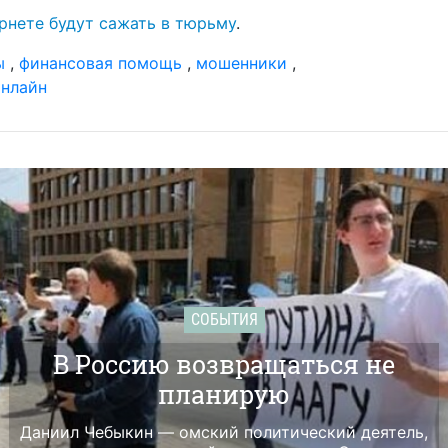
ернете будут сажать в тюрьму
.
ы
,
финансовая помощь
,
мошенники
,
онлайн
СОБЫТИЯ
В Россию возвращаться не
планирую
Даниил Чебыкин — омский политический деятель,