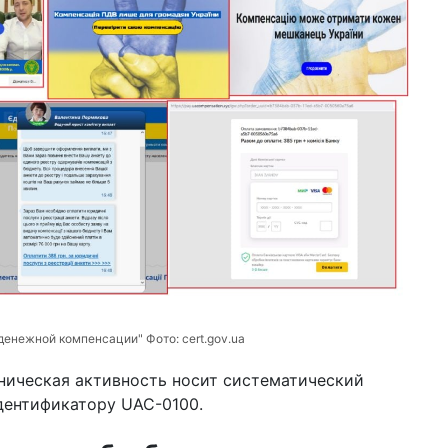
уд
20 м
шо
СШ
12 м
на
пр
Бу
09 м
му
ци
04 м
по
уб
Ха
"денежной компенсации" Фото:
cert.gov.ua
19 ф
нническая активность носит систематический
ве
Эп
дентификатору UAC-0100.
дл