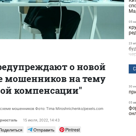
Ки
сп
Ма
05 м
кр
ре
23 а
бу
че
редупреждают о новой
22 а
С
не
е мошенников на тему
пр
на
ой компенсации"
30 и
пр
21 а
по
по
05 а
фо
ви
схеме мошенников Фото: Tima Miroshnichenko/pexels.com
он
те
орносталь
15 июля, 2022, 14:43
15 а
Поделиться
Отправить
Pintrest
за
об