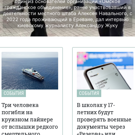
один из основателей организации «Омское
гражданское объединение», ранее участвовавший в
деятельности местного штаба Алексея Навального, с
2022 года проживающий в Ереване, дал интервью
киевскому журналисту Александру Жуку
СОБЫТИЯ
СОБЫТИЯ
Три человека
В школах у 17-
погибли на
летних будут
круизном лайнере
проверять военные
от вспышки редкого
документы через
смертельного
«Резерв+» или