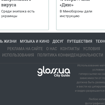
вируса
«Дию»
Среди экипажа есть
В Минобороны дали
украинцы
инструкцию
ЛЬ ЖИЗНИ
МУЗЫКА И КИНО
ДОСУГ
ПУТЕШЕСТВИЯ
ТЕХН
РЕКЛАМА НА САЙТЕ
О НАС
КОНТАКТЫ
УСЛОВИЯ
ИСПОЛЬЗОВАНИЯ
ПОЛИТИКА КОНФИДЕНЦИАЛЬНОСТИ
Использование мате
условии 
гиперссылки на са
зависимости от п
должна быть размещ
и вести на цитируе
и видео разрешается 
Любое копи
фотографичес