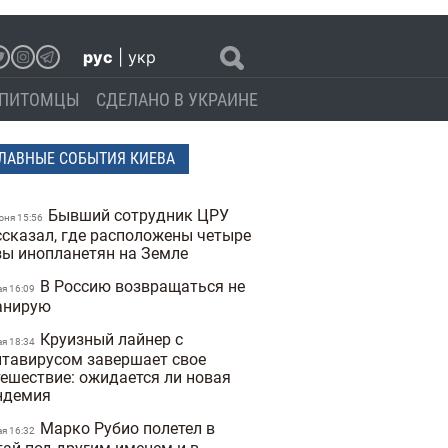
рус
|
укр
ПИТОМЦЫ
СДЕЛАНО В УКРАИНЕ
ЛАВНЫЕ СОБЫТИЯ КИЕВА
Бывший сотрудник ЦРУ
юня 15:56
ссказал, где расположены четыре
зы инопланетян на Земле
В Россию возвращаться не
ая 16:09
анирую
Круизный лайнер с
ая 18:34
нтавирусом завершает свое
тешествие: ожидается ли новая
ндемия
Марко Рубио полетел в
ая 16:32