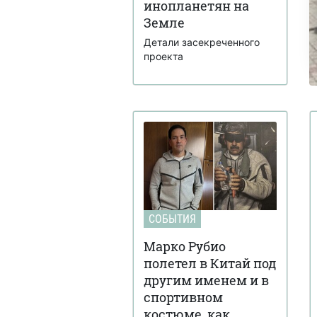
инопланетян на
Земле
Детали засекреченного
проекта
СОБЫТИЯ
Марко Рубио
полетел в Китай под
другим именем и в
спортивном
костюме, как