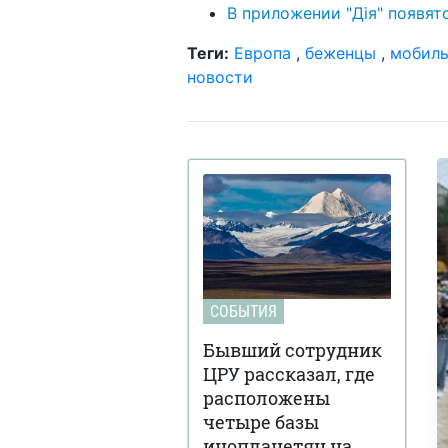
В приложении "Дія" появят
Теги:
Европа
,
беженцы
,
мобиль
новости
СОБЫТИЯ
Бывший сотрудник
ЦРУ рассказал, где
расположены
четыре базы
инопланетян на