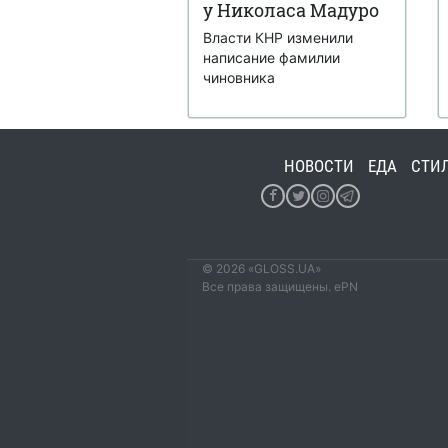
у Николаса Мадуро
Власти КНР изменили
написание фамилии
чиновника
НОВОСТИ
ЕДА
СТИ
© 2026 «GLOSS.UA»
Все права защищены. ePN