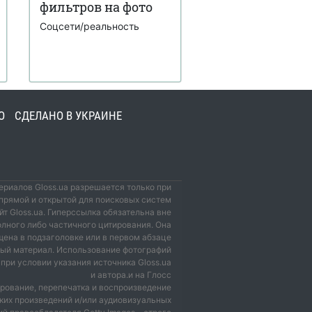
фильтров на фото
Соцсети/реальность
О
СДЕЛАНО В УКРАИНЕ
риалов Gloss.ua разрешается только при
прямой и открытой для поисковых систем
йт Gloss.ua. Гиперссылка обязательна вне
олного либо частичного цитирования. Она
ена в подзаголовке или в первом абзаце
мый материал. Использование фотографий
при условии указания источника Gloss.ua
и автора.и на Глосс
рование, перепечатка и воспроизведение
ких произведений и/или аудиовизуальных