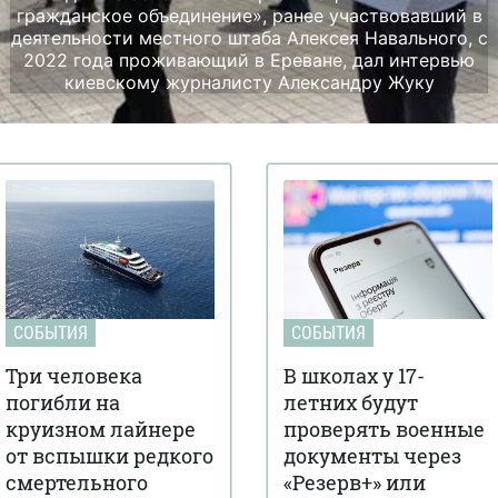
гражданское объединение», ранее участвовавший в
деятельности местного штаба Алексея Навального, с
2022 года проживающий в Ереване, дал интервью
киевскому журналисту Александру Жуку
СОБЫТИЯ
СОБЫТИЯ
Три человека
В школах у 17-
погибли на
летних будут
круизном лайнере
проверять военные
от вспышки редкого
документы через
смертельного
«Резерв+» или