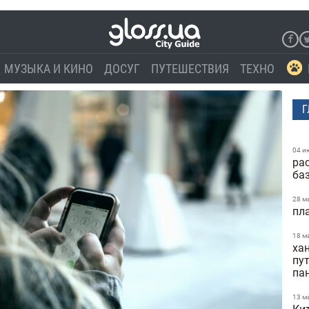
МУЗЫКА И КИНО
ДОСУГ
ПУТЕШЕСТВИЯ
ТЕХНО
Г
04 и
ра
ба
28 м
пл
18 м
ха
пу
па
13 м