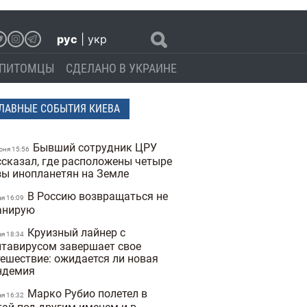
рус
|
укр
ПИТОМЦЫ
СДЕЛАНО В УКРАИНЕ
ЛАВНЫЕ СОБЫТИЯ КИЕВА
Бывший сотрудник ЦРУ
юня 15:56
ссказал, где расположены четыре
зы инопланетян на Земле
В Россию возвращаться не
ая 16:09
анирую
Круизный лайнер с
ая 18:34
нтавирусом завершает свое
тешествие: ожидается ли новая
ндемия
Марко Рубио полетел в
ая 16:32