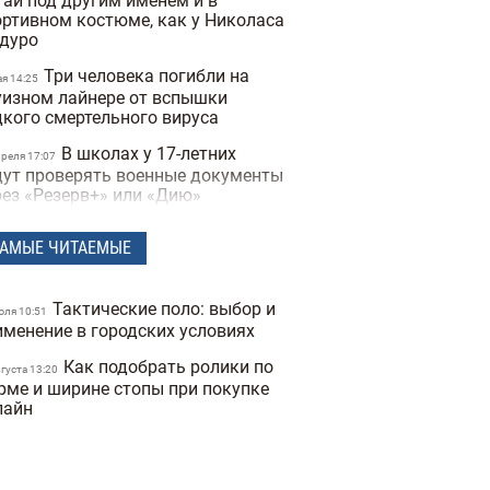
тай под другим именем и в
ортивном костюме, как у Николаса
дуро
Три человека погибли на
ая 14:25
уизном лайнере от вспышки
дкого смертельного вируса
В школах у 17-летних
преля 17:07
дут проверять военные документы
рез «Резерв+» или «Дию»
Полиция Мексики
преля 15:07
АМЫЕ ЧИТАЕМЫЕ
сколько дней не могла найти
опавшую женщину из-за фильтров
 фото
Тактические поло: выбор и
юля 10:51
"Не спасайте меня,
именение в городских условиях
преля 16:19
могите папе" — прокуратура
Как подобрать ролики по
казала видео с полицейских
вгуста 13:20
рме и ширине стопы при покупке
деорегистраторов во время
лайн
ракта в Киеве
В Санкт-Петербурге якобы
преля 17:53
держали Дмитрия Гордона: его
наружила система распознавания