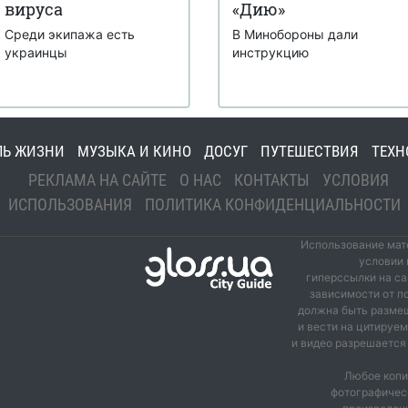
вируса
«Дию»
Среди экипажа есть
В Минобороны дали
украинцы
инструкцию
ЛЬ ЖИЗНИ
МУЗЫКА И КИНО
ДОСУГ
ПУТЕШЕСТВИЯ
ТЕХН
РЕКЛАМА НА САЙТЕ
О НАС
КОНТАКТЫ
УСЛОВИЯ
ИСПОЛЬЗОВАНИЯ
ПОЛИТИКА КОНФИДЕНЦИАЛЬНОСТИ
Использование мате
условии 
гиперссылки на са
зависимости от п
должна быть размещ
и вести на цитируе
и видео разрешается 
Любое копи
фотографичес