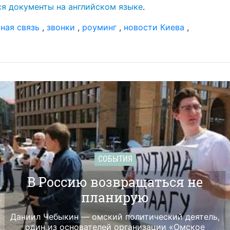
уд
ся документы на английском языке
.
20 м
ная связь
,
звонки
,
роуминг
,
новости Киева
,
шо
СШ
12 м
на
пр
Бу
09 м
му
ци
04 м
по
СОБЫТИЯ
уб
Ха
В Россию возвращаться не
19 ф
планирую
ве
Эп
дл
Даниил Чебыкин — омский политический деятель,
один из основателей организации «Омское