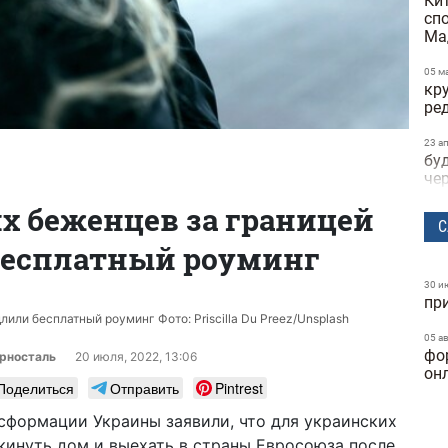
Ки
сп
Ма
05 м
кр
ре
23 а
бу
че
х беженцев за границей
22 а
С
не
бесплатный роуминг
пр
на
30 и
пр
21 а
по
или бесплатный роуминг Фото: Priscilla Du Preez/Unsplash
по
05 а
фо
ви
рносталь
20 июля, 2022, 13:06
он
те
Поделиться
Отправить
Pintrest
15 а
сформации Украины заявили, что для украинских
за
кинуть дом и выехать в страны Евросоюза после
об