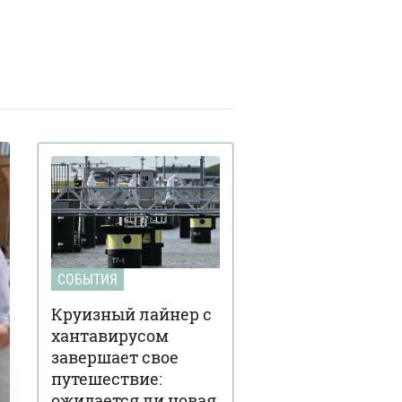
обрений
Украинские офицеры
арта 17:42
кированы тактикой союзников
А на Ближнем Востоке: детали
Третья мировая уже
арта 15:59
чалась: ее ключевые признаки
иводит почетный профессор
кингемского университета
Ученые загрузили мозг
арта 15:00
хи в компьютер: как ведет себя
фровая копия насекомого (видео)
FT раскрыли подробности
арта 15:59
дготовки израильских спецслужб к
СОБЫТИЯ
ийству иранского лидера Али
менеи
Круизный лайнер с
Украинка из Броваров
евраля 18:55
хантавирусом
ла переписку с Джеффри
завершает свое
штейном и подбирала девушек
путешествие:
я него
ожидается ли новая