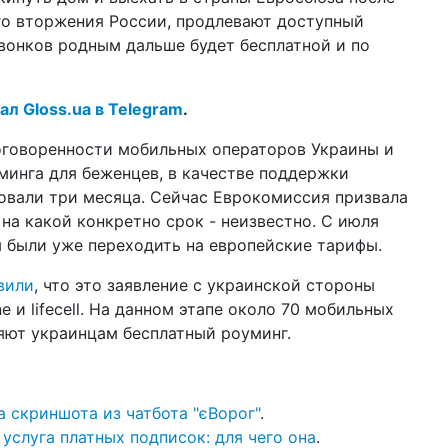
ли
о вторжения России, продлевают доступный
звонков родным дальше будет бесплатной и по
14 а
шт
ан
по
ал Gloss.ua в Telegram
.
10 а
оговоренности мобильных операторов Украины и
За
минга для беженцев, в качестве поддержки
не
овали три месяца. Сейчас Еврокомиссия призвала
08 а
 на какой конкретно срок - неизвестно. С июля
ар
 были уже переходить на европейские тарифы.
ка
вили
, что это заявление с украинской стороны
18:2
ты
 и lifecell. На данном этапе около 70 мобильных
ра
яют украинцам бесплатный роуминг.
27 м
жи
пр
за скриншота из чатбота "єВорог"
.
23 м
 услуга платных подписок: для чего она
.
во