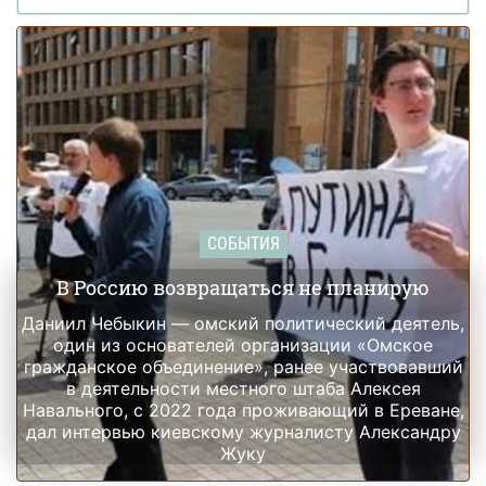
СОБЫТИЯ
В Россию возвращаться не планирую
Даниил Чебыкин — омский политический деятель,
один из основателей организации «Омское
гражданское объединение», ранее участвовавший
в деятельности местного штаба Алексея
Навального, с 2022 года проживающий в Ереване,
дал интервью киевскому журналисту Александру
Жуку