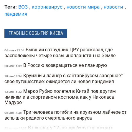
Теги:
ВОЗ
,
коронавирус
,
новости мира
,
новости
,
пандемия
ГЛАВНЫЕ СОБЫТИЯ КИЕВА
Бывший сотрудник ЦРУ рассказал, где
04 июня 15:56
расположены четыре базы инопланетян на Земле
В Россию возвращаться не планирую
28 мая 16:09
Круизный лайнер с хантавирусом завершает
18 мая 18:34
свое путешествие: ожидается ли новая пандемия
Марко Рубио полетел в Китай под другим
13 мая 16:32
именем и в спортивном костюме, как у Николаса
Мадуро
Три человека погибли на круизном лайнере от
05 мая 14:25
вспышки редкого смертельного вируса
В школах у 17-летних будут проверять
23 апреля 17:07