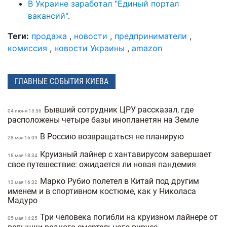
В Украине заработал "Единый портал
вакансий"
.
Теги:
продажа
,
новости
,
предприниматели
,
комиссия
,
новости Украины
,
amazon
ГЛАВНЫЕ СОБЫТИЯ КИЕВА
Бывший сотрудник ЦРУ рассказал, где
04 июня 15:56
расположены четыре базы инопланетян на Земле
В Россию возвращаться не планирую
28 мая 16:09
Круизный лайнер с хантавирусом завершает
18 мая 18:34
свое путешествие: ожидается ли новая пандемия
Марко Рубио полетел в Китай под другим
13 мая 16:32
именем и в спортивном костюме, как у Николаса
Мадуро
Три человека погибли на круизном лайнере от
05 мая 14:25