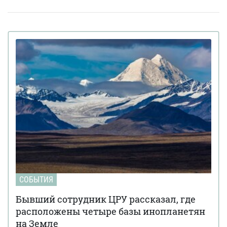
Золото на 7,7 млн ​​грн и 43,5 тысячи валют
18:22
задекларировал работник Бучанского ТЦК
Боролась за право уйти из жизни: в Испании
27 марта 17:08
25-летней девушке провели эвтаназию из-за
депрессии
Мир на грани голода из-за войны в Иране:
23 марта 10:14
коллапс на рынке удобрений
Украинские офицеры шокированы тактикой
20 марта 17:42
союзников США на Ближнем Востоке: детали
Третья мировая уже началась: ее ключевые
12 марта 15:59
признаки приводит почетный профессор
Букингемского университета
Ученые загрузили мозг мухи в компьютер:
09 марта 15:00
как ведет себя цифровая копия насекомого (видео)
СОБЫТИЯ
FT раскрыли подробности подготовки
04 марта 15:59
израильских спецслужб к убийству иранского лидера
Бывший сотрудник ЦРУ рассказал, где
Али Хаменеи
расположены четыре базы инопланетян
Украинка из Броваров вела переписку с
на Земле
19 февраля 18:55