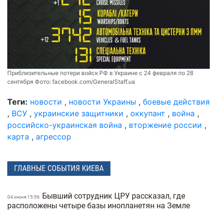
Приблизительные потери войск РФ в Украине с 24 февраля по 28
сентября Фото:
facebook.com/GeneralStaff.ua
Теги:
новости
,
новости Украины
,
боевые действия
,
ВСУ
,
украинские защитники
,
оккупант
,
война
,
российско-украинская война
,
вторжение россии
,
карта
,
агрессор
ГЛАВНЫЕ СОБЫТИЯ КИЕВА
Бывший сотрудник ЦРУ рассказал, где
04 июня 15:56
расположены четыре базы инопланетян на Земле