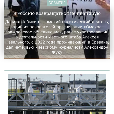
СОБЫТИЯ
В Россию возвращаться не планирую
Даниил Чебыкин — омский политический деятель,
один из основателей организации «Омское
гражданское объединение», ранее участвовавший
в деятельности местного штаба Алексея
Навального, с 2022 года проживающий в Ереване,
дал интервью киевскому журналисту Александру
Жуку