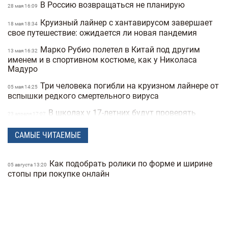
В Россию возвращаться не планирую
28 мая 16:09
Круизный лайнер с хантавирусом завершает
18 мая 18:34
свое путешествие: ожидается ли новая пандемия
Марко Рубио полетел в Китай под другим
13 мая 16:32
именем и в спортивном костюме, как у Николаса
Мадуро
Три человека погибли на круизном лайнере от
05 мая 14:25
вспышки редкого смертельного вируса
В школах у 17-летних будут проверять
23 апреля 17:07
военные документы через «Резерв+» или «Дию»
САМЫЕ ЧИТАЕМЫЕ
Полиция Мексики несколько дней не могла
22 апреля 15:07
найти пропавшую женщину из-за фильтров на фото
Как подобрать ролики по форме и ширине
"Не спасайте меня, помогите папе" —
05 августа 13:20
21 апреля 16:19
стопы при покупке онлайн
прокуратура показала видео с полицейских
видеорегистраторов во время теракта в Киеве
В Санкт-Петербурге якобы задержали
15 апреля 17:53
Дмитрия Гордона: его обнаружила система
распознавания лиц