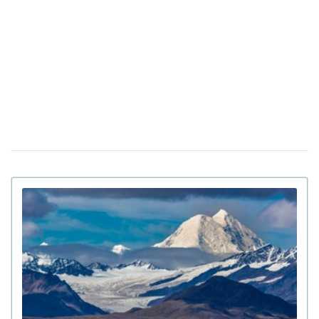
До 8 лет тюрьмы и штрафы за проявление
14 апреля 17:05
антисемитизма в Украине: Зеленский подписал закон
Убийцу украинки Ирины Заруцкой признали
10 апреля 12:40
невменяемым и не смогут судить в США
Штраф за сдачу жилья в аренду: в Верховной Раде
13:49
готовят кардинальные изменения в законе
Золото на 7,7 млн ​​грн и 43,5 тысячи валют
06 апреля 18:22
задекларировал работник Бучанского ТЦК
Боролась за право уйти из жизни: в Испании
27 марта 17:08
25-летней девушке провели эвтаназию из-за
депрессии
Мир на грани голода из-за войны в Иране:
23 марта 10:14
коллапс на рынке удобрений
Украинские офицеры шокированы тактикой
20 марта 17:42
союзников США на Ближнем Востоке: детали
Третья мировая уже началась: ее ключевые
12 марта 15:59
признаки приводит почетный профессор