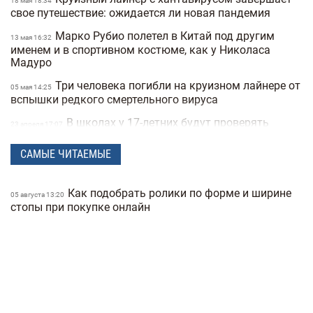
18 мая 18:34
свое путешествие: ожидается ли новая пандемия
Марко Рубио полетел в Китай под другим
13 мая 16:32
именем и в спортивном костюме, как у Николаса
Мадуро
Три человека погибли на круизном лайнере от
05 мая 14:25
вспышки редкого смертельного вируса
В школах у 17-летних будут проверять
23 апреля 17:07
военные документы через «Резерв+» или «Дию»
САМЫЕ ЧИТАЕМЫЕ
Полиция Мексики несколько дней не могла
22 апреля 15:07
найти пропавшую женщину из-за фильтров на фото
Как подобрать ролики по форме и ширине
"Не спасайте меня, помогите папе" —
05 августа 13:20
21 апреля 16:19
стопы при покупке онлайн
прокуратура показала видео с полицейских
видеорегистраторов во время теракта в Киеве
В Санкт-Петербурге якобы задержали
15 апреля 17:53
Дмитрия Гордона: его обнаружила система
распознавания лиц
До 8 лет тюрьмы и штрафы за проявление
14 апреля 17:05
антисемитизма в Украине: Зеленский подписал закон