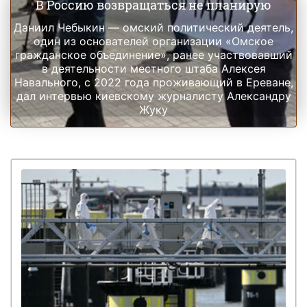
В Россию возвращаться не планирую
Даниил Чебыкин — омский политический деятель,
один из основателей организации «Омское
гражданское объединение», ранее участвовавший
в деятельности местного штаба Алексея
Навального, с 2022 года проживающий в Ереване,
дал интервью киевскому журналисту Александру
Жуку