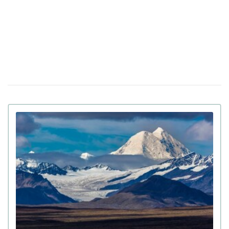
Убийцу украинки Ирины Заруцкой признали
12:40
невменяемым и не смогут судить в США
Штраф за сдачу жилья в аренду: в
08 апреля 13:49
Верховной Раде готовят кардинальные изменения в
законе
Золото на 7,7 млн ​​грн и 43,5 тысячи валют
06 апреля 18:22
задекларировал работник Бучанского ТЦК
Боролась за право уйти из жизни: в Испании
27 марта 17:08
25-летней девушке провели эвтаназию из-за
депрессии
Мир на грани голода из-за войны в Иране:
23 марта 10:14
коллапс на рынке удобрений
Украинские офицеры шокированы тактикой
20 марта 17:42
союзников США на Ближнем Востоке: детали
Третья мировая уже началась: ее ключевые
12 марта 15:59
признаки приводит почетный профессор
Букингемского университета