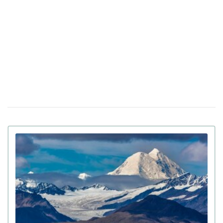
До 8 лет тюрьмы и штрафы за проявление
14 апреля 17:05
антисемитизма в Украине: Зеленский подписал закон
Убийцу украинки Ирины Заруцкой признали
12:40
невменяемым и не смогут судить в США
Штраф за сдачу жилья в аренду: в
08 апреля 13:49
Верховной Раде готовят кардинальные изменения в
законе
Золото на 7,7 млн ​​грн и 43,5 тысячи валют
06 апреля 18:22
задекларировал работник Бучанского ТЦК
Боролась за право уйти из жизни: в Испании
27 марта 17:08
25-летней девушке провели эвтаназию из-за
депрессии
Мир на грани голода из-за войны в Иране:
23 марта 10:14
коллапс на рынке удобрений
Украинские офицеры шокированы тактикой
20 марта 17:42
союзников США на Ближнем Востоке: детали
Третья мировая уже началась: ее ключевые
12 марта 15:59