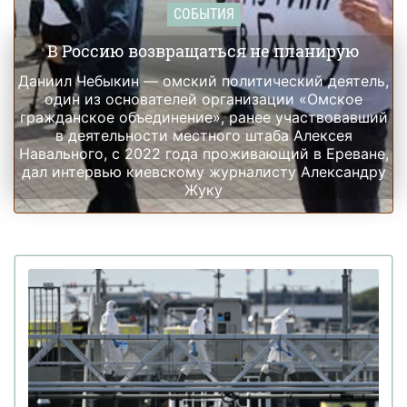
СОБЫТИЯ
В Россию возвращаться не планирую
Даниил Чебыкин — омский политический деятель,
один из основателей организации «Омское
гражданское объединение», ранее участвовавший
в деятельности местного штаба Алексея
Навального, с 2022 года проживающий в Ереване,
дал интервью киевскому журналисту Александру
Жуку