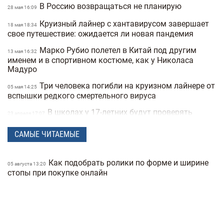
В Россию возвращаться не планирую
28 мая 16:09
Круизный лайнер с хантавирусом завершает
18 мая 18:34
свое путешествие: ожидается ли новая пандемия
Марко Рубио полетел в Китай под другим
13 мая 16:32
именем и в спортивном костюме, как у Николаса
Мадуро
Три человека погибли на круизном лайнере от
05 мая 14:25
вспышки редкого смертельного вируса
В школах у 17-летних будут проверять
23 апреля 17:07
военные документы через «Резерв+» или «Дию»
САМЫЕ ЧИТАЕМЫЕ
Полиция Мексики несколько дней не могла
22 апреля 15:07
найти пропавшую женщину из-за фильтров на фото
Как подобрать ролики по форме и ширине
"Не спасайте меня, помогите папе" —
05 августа 13:20
21 апреля 16:19
стопы при покупке онлайн
прокуратура показала видео с полицейских
видеорегистраторов во время теракта в Киеве
В Санкт-Петербурге якобы задержали
15 апреля 17:53
Дмитрия Гордона: его обнаружила система
распознавания лиц