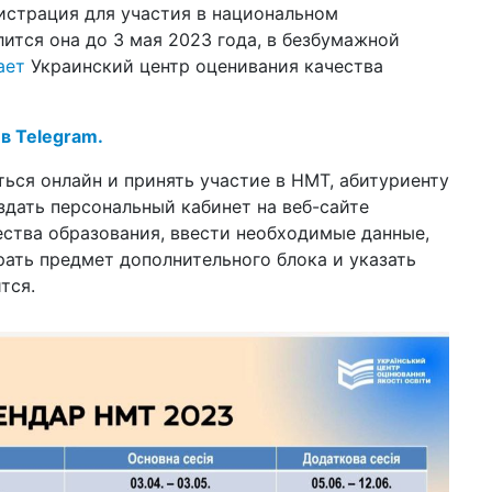
гистрация для участия в национальном
ли
ится она до 3 мая 2023 года, в безбумажной
14 а
ает
Украинский центр оценивания качества
шт
ан
по
 в Telegram.
10 а
За
ться онлайн и принять участие в НМТ, абитуриенту
не
дать персональный кабинет на веб-сайте
ества образования, ввести необходимые данные,
13:4
в 
ать предмет дополнительного блока и указать
ка
тся.
06 а
43
ра
27 м
жи
пр
23 м
во