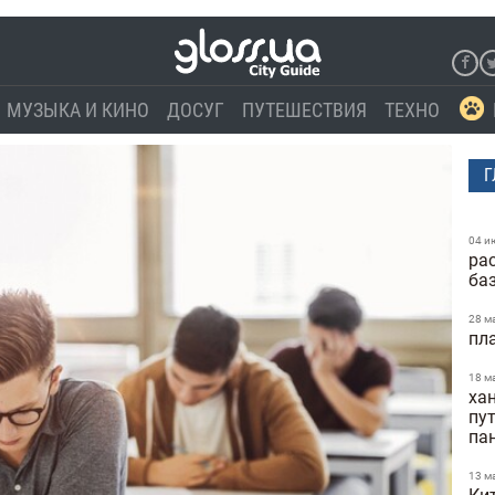
МУЗЫКА И КИНО
ДОСУГ
ПУТЕШЕСТВИЯ
ТЕХНО
Г
04 и
ра
ба
28 м
пл
18 м
ха
пу
па
13 м