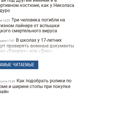
тай под другим именем и в
ортивном костюме, как у Николаса
дуро
Три человека погибли на
ая 14:25
уизном лайнере от вспышки
дкого смертельного вируса
В школах у 17-летних
преля 17:07
дут проверять военные документы
рез «Резерв+» или «Дию»
Полиция Мексики
преля 15:07
АМЫЕ ЧИТАЕМЫЕ
сколько дней не могла найти
опавшую женщину из-за фильтров
 фото
Как подобрать ролики по
вгуста 13:20
"Не спасайте меня,
рме и ширине стопы при покупке
преля 16:19
могите папе" — прокуратура
лайн
казала видео с полицейских
деорегистраторов во время
ракта в Киеве
В Санкт-Петербурге якобы
преля 17:53
держали Дмитрия Гордона: его
наружила система распознавания