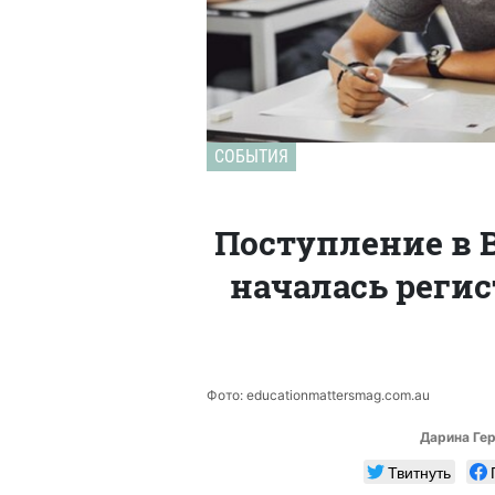
СОБЫТИЯ
Поступление в В
началась реги
Фото: educationmattersmag.com.au
Дарина Ге
Твитнуть