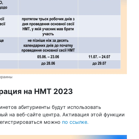
уд
20 м
шо
СШ
12 м
на
пр
Бу
09 м
му
ци
Украины
04 м
рация на НМТ 2023
по
уб
Ха
инетов абитуриенты будут использовать
ый на веб-сайте центра. Активация этой функции
19 ф
ве
регистрироваться можно
по ссылке.
Эп
дл