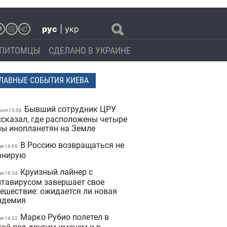
рус
|
укр
ПИТОМЦЫ
СДЕЛАНО В УКРАИНЕ
ЛАВНЫЕ СОБЫТИЯ КИЕВА
Бывший сотрудник ЦРУ
юня 15:56
ссказал, где расположены четыре
зы инопланетян на Земле
В Россию возвращаться не
ая 16:09
анирую
Круизный лайнер с
ая 18:34
нтавирусом завершает свое
тешествие: ожидается ли новая
ндемия
Марко Рубио полетел в
ая 16:32