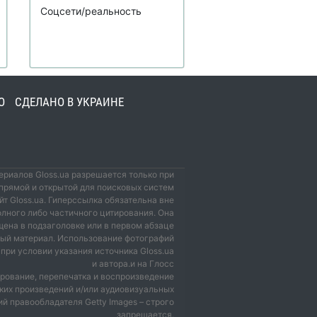
Соцсети/реальность
О
СДЕЛАНО В УКРАИНЕ
риалов Gloss.ua разрешается только при
прямой и открытой для поисковых систем
йт Gloss.ua. Гиперссылка обязательна вне
олного либо частичного цитирования. Она
ена в подзаголовке или в первом абзаце
мый материал. Использование фотографий
при условии указания источника Gloss.ua
и автора.и на Глосс
рование, перепечатка и воспроизведение
ких произведений и/или аудиовизуальных
й правообладателя Getty Images – строго
запрещается.