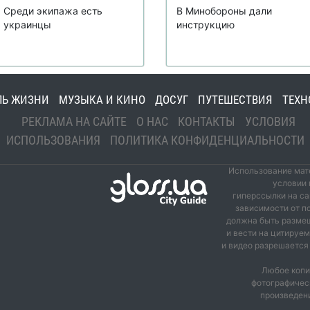
Среди экипажа есть
В Минобороны дали
украинцы
инструкцию
ЛЬ ЖИЗНИ
МУЗЫКА И КИНО
ДОСУГ
ПУТЕШЕСТВИЯ
ТЕХН
РЕКЛАМА НА САЙТЕ
О НАС
КОНТАКТЫ
УСЛОВИЯ
ИСПОЛЬЗОВАНИЯ
ПОЛИТИКА КОНФИДЕНЦИАЛЬНОСТИ
Использование мате
условии 
гиперссылки на са
зависимости от п
должна быть размещ
и вести на цитируе
и видео разрешается 
Любое копи
фотографичес
произведени