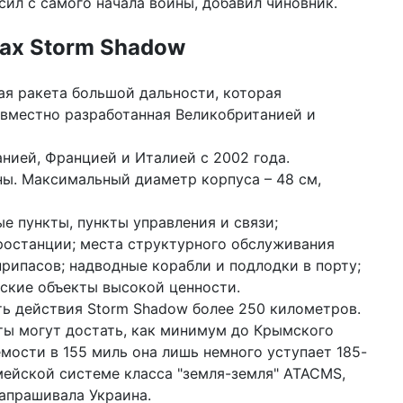
сил с самого начала войны, добавил чиновник.
уд
тах Storm Shadow
20 м
шо
СШ
ая ракета большой дальности, которая
12 м
овместно разработанная Великобританией и
на
пр
Бу
нией, Францией и Италией с 2002 года.
нны. Максимальный диаметр корпуса – 48 см,
09 м
му
ци
е пункты, пункты управления и связи;
ростанции; места структурного обслуживания
04 м
рипасов; надводные корабли и подлодки в порту;
по
уб
еские объекты высокой ценности.
Ха
ть действия Storm Shadow более 250 километров.
еты могут достать, как минимум до Крымского
19 ф
ве
мости в 155 миль она лишь немного уступает 185-
Эп
ейской системе класса "земля-земля" ATACMS,
дл
запрашивала Украина.