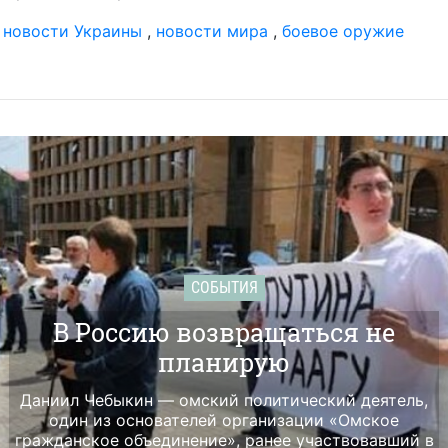
,
новости Украины
,
новости мира
,
боевое оружие
СОБЫТИЯ
В Россию возвращаться не
планирую
Даниил Чебыкин — омский политический деятель,
один из основателей организации «Омское
гражданское объединение», ранее участвовавший в