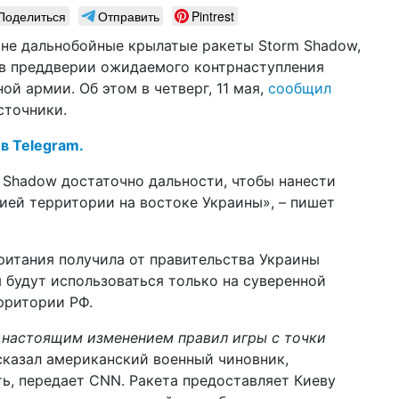
ли
Поделиться
Отправить
Pintrest
не дальнобойные крылатые ракеты Storm Shadow,
14 а
шт
 в преддверии ожидаемого контрнаступления
ан
й армии. Об этом в четверг, 11 мая,
сообщил
по
сточники.
10 а
За
 в Telegram.
не
m Shadow достаточно дальности, чтобы нанести
08 а
ией территории на востоке Украины», – пишет
ар
ка
06 а
ритания получила от правительства Украины
43
ы будут использоваться только на суверенной
ра
рритории РФ.
27 м
жи
«
настоящим изменением правил игры с точки
пр
 сказал американский военный чиновник,
, передает CNN. Ракета предоставляет Киеву
23 м
во