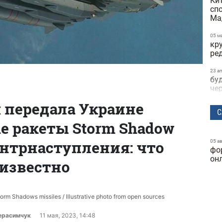
Ки
сп
Ма
05 м
кр
ре
23 а
бу
че
 передала Украине
22 а
С
не
 ракеты Storm Shadow
пр
на
нтрнаступления: что
05 а
фо
21 а
по
он
известно
по
ви
те
orm Shadows missiles / Illustrative photo from open sources
15 а
за
ерасимчук
11 мая, 2023, 14:48
об