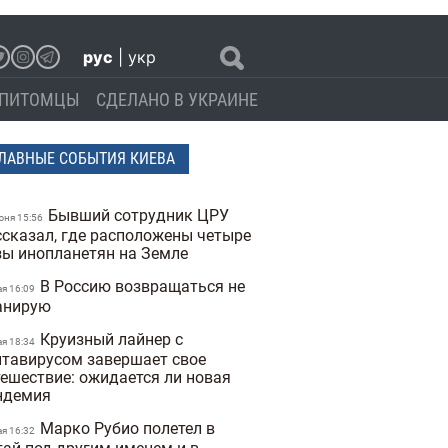
рус
|
укр
ПИТОМЦЫ
СДЕЛАНО В УКРАИНЕ
ЛАВНЫЕ СОБЫТИЯ КИЕВА
Бывший сотрудник ЦРУ
юня 15:56
ссказал, где расположены четыре
зы инопланетян на Земле
В Россию возвращаться не
ая 16:09
анирую
Круизный лайнер с
ая 18:34
нтавирусом завершает свое
тешествие: ожидается ли новая
ндемия
Марко Рубио полетел в
ая 16:32