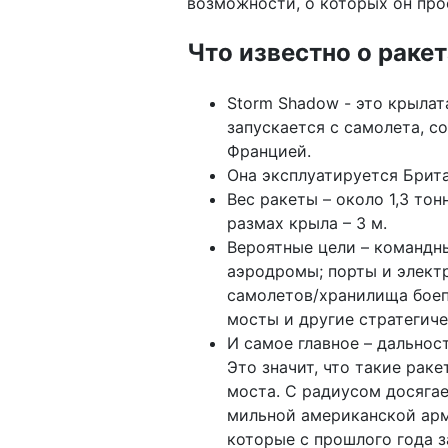
возможности, о которых он про
Что известно о раке
Storm Shadow - это крылат
запускается с самолета, с
Францией.
Она эксплуатируется Брита
Вес ракеты – около 1,3 то
размах крыла – 3 м.
Вероятные цели – командны
аэродромы; порты и элект
самолетов/хранилища боеп
мосты и другие стратегич
И самое главное – дальнос
Это значит, что такие рак
моста. С радиусом досягае
мильной американской арм
которые с прошлого года 