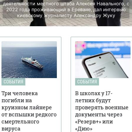
деятельности местного штаба Алексея Навального, с
2022 года проживающий в Ереване, дал интервью
киевскому журналисту Александру Жуку
СОБЫТИЯ
СОБЫТИЯ
Три человека
В школах у 17-
погибли на
летних будут
круизном лайнере
проверять военные
от вспышки редкого
документы через
смертельного
«Резерв+» или
вируса
«Дию»