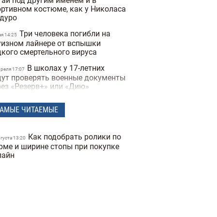
тай под другим именем и в
ортивном костюме, как у Николаса
дуро
Три человека погибли на
ая 14:25
уизном лайнере от вспышки
дкого смертельного вируса
В школах у 17-летних
преля 17:07
дут проверять военные документы
рез «Резерв+» или «Дию»
Полиция Мексики
преля 15:07
АМЫЕ ЧИТАЕМЫЕ
сколько дней не могла найти
опавшую женщину из-за фильтров
 фото
Как подобрать ролики по
вгуста 13:20
"Не спасайте меня,
рме и ширине стопы при покупке
преля 16:19
могите папе" — прокуратура
лайн
казала видео с полицейских
деорегистраторов во время
ракта в Киеве
В Санкт-Петербурге якобы
преля 17:53
держали Дмитрия Гордона: его
наружила система распознавания