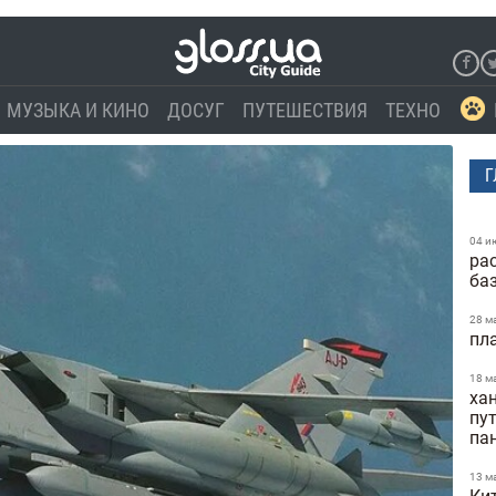
МУЗЫКА И КИНО
ДОСУГ
ПУТЕШЕСТВИЯ
ТЕХНО
Г
04 и
ра
ба
28 м
пл
18 м
ха
пу
па
13 м