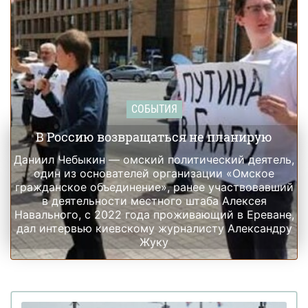
СОБЫТИЯ
В Россию возвращаться не планирую
Даниил Чебыкин — омский политический деятель,
один из основателей организации «Омское
гражданское объединение», ранее участвовавший
в деятельности местного штаба Алексея
Навального, с 2022 года проживающий в Ереване,
дал интервью киевскому журналисту Александру
Жуку