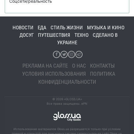
Соцсети/реальность
НОВОСТИ
ЕДА
СТИЛЬ ЖИЗНИ
МУЗЫКА И КИНО
ДОСУГ
ПУТЕШЕСТВИЯ
ТЕХНО
СДЕЛАНО В
УКРАИНЕ
РЕКЛАМА НА САЙТЕ
О НАС
КОНТАКТЫ
УСЛОВИЯ ИСПОЛЬЗОВАНИЯ
ПОЛИТИКА
КОНФИДЕНЦИАЛЬНОСТИ
© 2026 «GLOSS.UA»
Все права защищены. ePN
Использование материалов Gloss.ua разрешается только при условии
прямой и открытой для поисковых систем гиперссылки на сайт Gloss.ua.