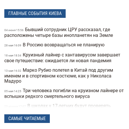
ГЛАВНЫЕ СОБЫТИЯ КИЕВА
Бывший сотрудник ЦРУ рассказал, где
04 июня 15:56
расположены четыре базы инопланетян на Земле
В Россию возвращаться не планирую
28 мая 16:09
Круизный лайнер с хантавирусом завершает
18 мая 18:34
свое путешествие: ожидается ли новая пандемия
Марко Рубио полетел в Китай под другим
13 мая 16:32
именем и в спортивном костюме, как у Николаса
Мадуро
Три человека погибли на круизном лайнере от
05 мая 14:25
вспышки редкого смертельного вируса
В школах у 17-летних будут проверять
23 апреля 17:07
военные документы через «Резерв+» или «Дию»
САМЫЕ ЧИТАЕМЫЕ
Полиция Мексики несколько дней не могла
22 апреля 15:07
найти пропавшую женщину из-за фильтров на фото