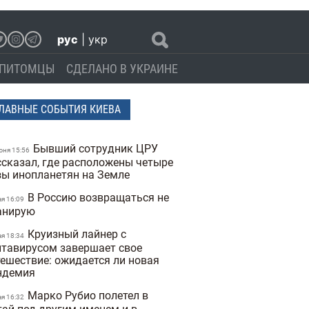
рус
|
укр
ПИТОМЦЫ
СДЕЛАНО В УКРАИНЕ
ЛАВНЫЕ СОБЫТИЯ КИЕВА
Бывший сотрудник ЦРУ
юня 15:56
ссказал, где расположены четыре
зы инопланетян на Земле
В Россию возвращаться не
ая 16:09
анирую
Круизный лайнер с
ая 18:34
нтавирусом завершает свое
тешествие: ожидается ли новая
ндемия
Марко Рубио полетел в
ая 16:32