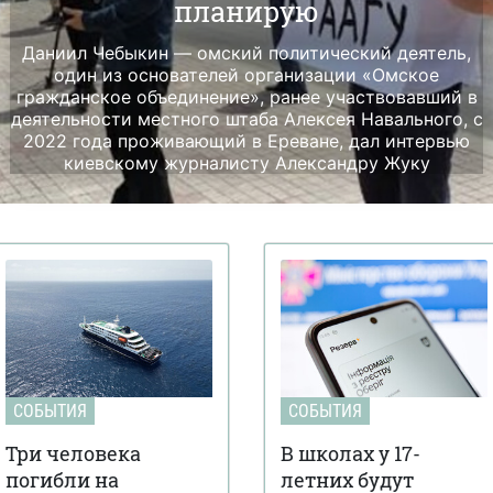
планирую
Даниил Чебыкин — омский политический деятель,
один из основателей организации «Омское
гражданское объединение», ранее участвовавший в
деятельности местного штаба Алексея Навального, с
2022 года проживающий в Ереване, дал интервью
киевскому журналисту Александру Жуку
СОБЫТИЯ
СОБЫТИЯ
Три человека
В школах у 17-
погибли на
летних будут