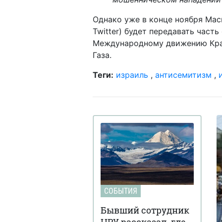
Однако уже в конце ноября Мас
Twitter) будет передавать част
Международному движению Крас
Газа.
Теги:
израиль
,
антисемитизм
,
СОБЫТИЯ
Бывший сотрудник
ЦРУ рассказал, где