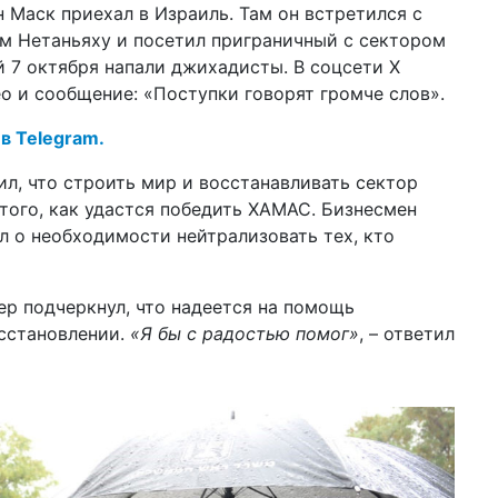
Маск приехал в Израиль. Там он встретился с
ли
 Нетаньяху и посетил приграничный с сектором
14 а
й 7 октября напали джихадисты. В соцсети X
шт
о и сообщение: «Поступки говорят громче слов».
ан
по
 в Telegram.
10 а
За
ил, что строить мир и восстанавливать сектор
не
 того, как удастся победить ХАМАС. Бизнесмен
л о необходимости нейтрализовать тех, кто
08 а
ар
ка
ер подчеркнул, что надеется на помощь
06 а
43
сстановлении.
«Я бы с радостью помог»
, – ответил
ра
27 м
жи
пр
23 м
во