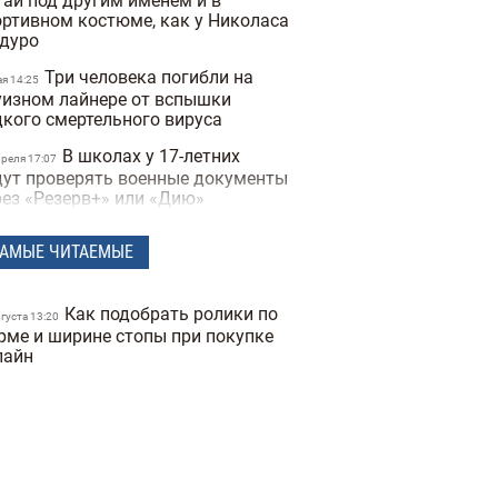
тай под другим именем и в
ортивном костюме, как у Николаса
дуро
Три человека погибли на
ая 14:25
уизном лайнере от вспышки
дкого смертельного вируса
В школах у 17-летних
преля 17:07
дут проверять военные документы
рез «Резерв+» или «Дию»
Полиция Мексики
преля 15:07
АМЫЕ ЧИТАЕМЫЕ
сколько дней не могла найти
опавшую женщину из-за фильтров
 фото
Как подобрать ролики по
вгуста 13:20
"Не спасайте меня,
рме и ширине стопы при покупке
преля 16:19
могите папе" — прокуратура
лайн
казала видео с полицейских
деорегистраторов во время
ракта в Киеве
В Санкт-Петербурге якобы
преля 17:53
держали Дмитрия Гордона: его
наружила система распознавания