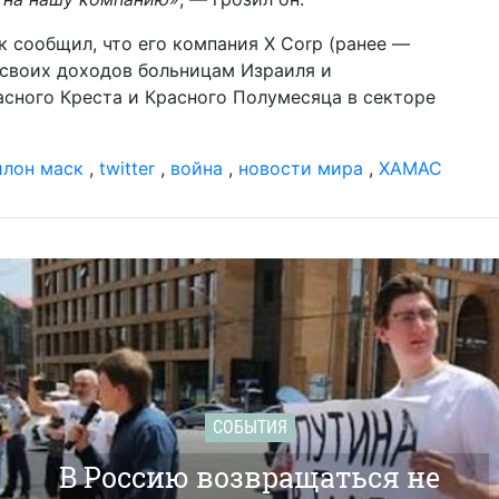
к сообщил, что его компания X Corp (ранее —
ь своих доходов больницам Израиля и
ного Креста и Красного Полумесяца в секторе
илон маск
,
twitter
,
война
,
новости мира
,
ХАМАС
СОБЫТИЯ
В Россию возвращаться не