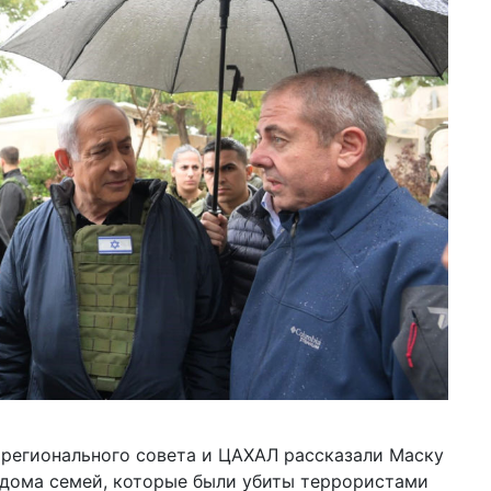
уд
20 м
шо
СШ
12 м
на
пр
Бу
15:0
ко
ко
04 м
по
уб
Ха
19 ф
ве
Эп
 регионального совета и ЦАХАЛ рассказали Маску
дл
и дома семей, которые были убиты террористами