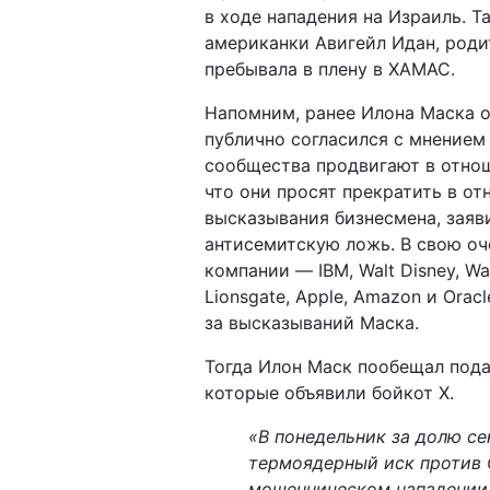
в ходе нападения на Израиль. 
американки Авигейл Идан, роди
пребывала в плену в ХАМАС.
Напомним, ранее Илона Маска о
публично согласился с мнением 
сообщества продвигают в отнош
что они просят прекратить в о
высказывания бизнесмена, заяв
антисемитскую ложь. В свою оч
компании — IBM, Walt Disney, War
Lionsgate, Apple, Amazon и Ora
за высказываний Маска.
Тогда Илон Маск пообещал пода
которые объявили бойкот Х.
«В понедельник за долю се
термоядерный иск против С
мошенническом нападении