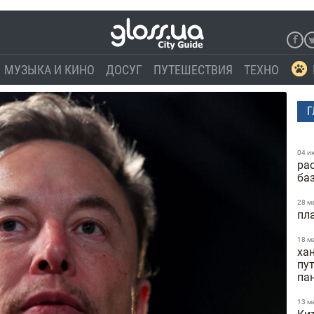
МУЗЫКА И КИНО
ДОСУГ
ПУТЕШЕСТВИЯ
ТЕХНО
Г
04 и
ра
ба
28 м
пл
18 м
ха
пу
па
13 м