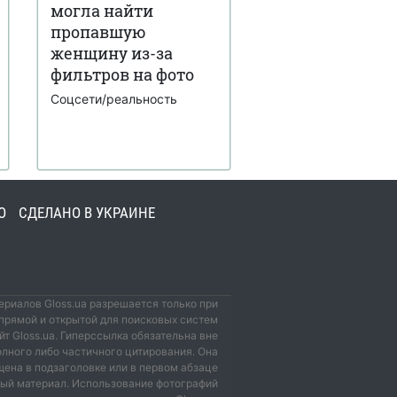
могла найти
пропавшую
женщину из-за
фильтров на фото
Соцсети/реальность
О
СДЕЛАНО В УКРАИНЕ
риалов Gloss.ua разрешается только при
прямой и открытой для поисковых систем
йт Gloss.ua. Гиперссылка обязательна вне
олного либо частичного цитирования. Она
ена в подзаголовке или в первом абзаце
мый материал. Использование фотографий