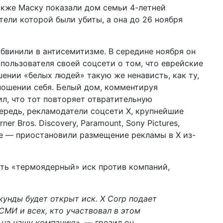
Также Маску показали дом семьи 4-летней
тели которой были убиты, а она до 26 ноября
бвинили в антисемитизме. В середине ноября он
пользователя своей соцсети о том, что еврейские
ении «белых людей» такую же ненависть, как ту,
тношении себя. Белый дом, комментируя
ил, что тот повторяет отвратительную
ередь, рекламодатели соцсети X, крупнейшие
ner Bros. Discovery, Paramount, Sony Pictures,
cle — приостановили размещение рекламы в Х из-
ть «термоядерный» иск против компаний,
кунды будет открыт иск. X Corp подает
МИ и всех, кто участвовал в этом
 на нашу компанию»
, — грозил он.