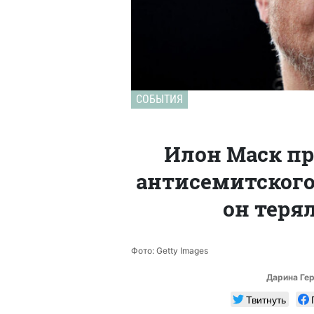
СОБЫТИЯ
Илон Маск пр
антисемитского 
он теря
Фото: Getty Images
Дарина Ге
Твитнуть