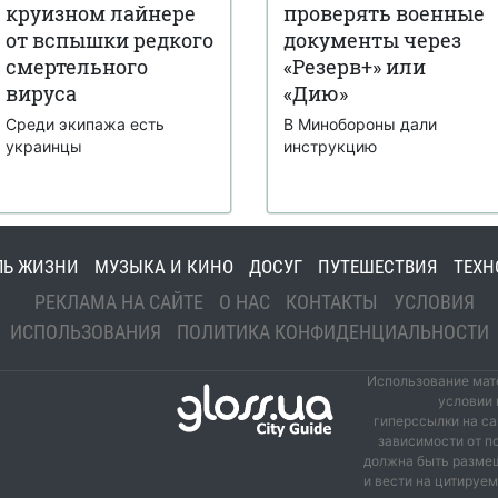
круизном лайнере
проверять военные
от вспышки редкого
документы через
смертельного
«Резерв+» или
вируса
«Дию»
Среди экипажа есть
В Минобороны дали
украинцы
инструкцию
ЛЬ ЖИЗНИ
МУЗЫКА И КИНО
ДОСУГ
ПУТЕШЕСТВИЯ
ТЕХН
РЕКЛАМА НА САЙТЕ
О НАС
КОНТАКТЫ
УСЛОВИЯ
ИСПОЛЬЗОВАНИЯ
ПОЛИТИКА КОНФИДЕНЦИАЛЬНОСТИ
Использование мате
условии 
гиперссылки на са
зависимости от п
должна быть размещ
и вести на цитируе