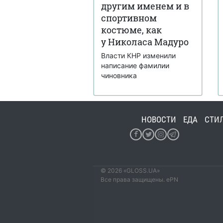
другим именем и в
спортивном
костюме, как
у Николаса Мадуро
Власти КНР изменили
написание фамилии
чиновника
НОВОСТИ
ЕДА
СТИ
© 2026 «GLOSS.UA»
Все права защищены. ePN