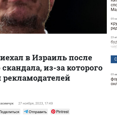
Ки
сп
Ма
05 м
кр
ре
23 а
бу
че
иехал в Израиль после
22 а
С
не
скандала, из-за которого
пр
на
л рекламодателей
05 а
фо
21 а
по
он
по
ви
те
расимчук
27 ноября, 2023, 17:49
15 а
Поделиться
Отправить
Pintrest
за
об