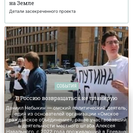
Джеффри Эпштейном и подбирала девушек для него
на Земле
Детали засекреченного проекта
СОБЫТИЯ
В Россию возвращаться не планирую
Даниил Чебыкин — омский политический деятель,
один из основателей организации «Омское
гражданское объединение», ранее участвовавший
в деятельности местного штаба Алексея
Навального, с 2022 года проживающий в Ереване,