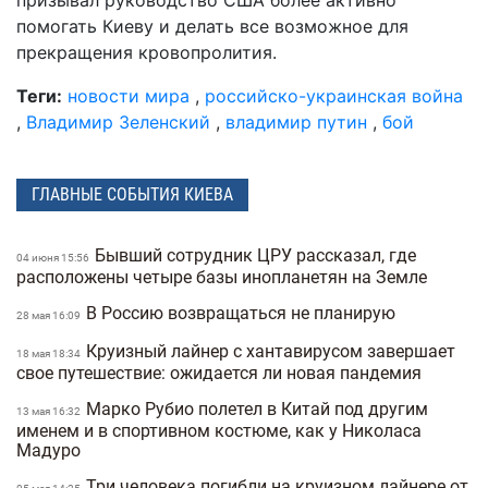
призывал руководство США более активно
помогать Киеву и делать все возможное для
прекращения кровопролития.
Теги:
новости мира
,
российско-украинская война
,
Владимир Зеленский
,
владимир путин
,
бой
ГЛАВНЫЕ СОБЫТИЯ КИЕВА
Бывший сотрудник ЦРУ рассказал, где
04 июня 15:56
расположены четыре базы инопланетян на Земле
В Россию возвращаться не планирую
28 мая 16:09
Круизный лайнер с хантавирусом завершает
18 мая 18:34
свое путешествие: ожидается ли новая пандемия
Марко Рубио полетел в Китай под другим
13 мая 16:32
именем и в спортивном костюме, как у Николаса
Мадуро
Три человека погибли на круизном лайнере от