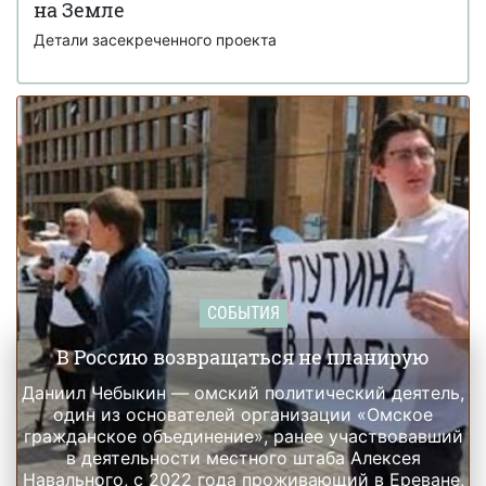
Джеффри Эпштейном и подбирала девушек для него
на Земле
Детали засекреченного проекта
СОБЫТИЯ
В Россию возвращаться не планирую
Даниил Чебыкин — омский политический деятель,
один из основателей организации «Омское
гражданское объединение», ранее участвовавший
в деятельности местного штаба Алексея
Навального, с 2022 года проживающий в Ереване,