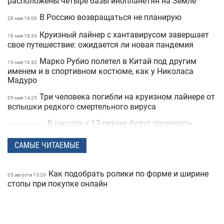
расположены четыре базы инопланетян на Земле
В Россию возвращаться не планирую
28 мая 16:09
Круизный лайнер с хантавирусом завершает
18 мая 18:34
свое путешествие: ожидается ли новая пандемия
Марко Рубио полетел в Китай под другим
13 мая 16:32
именем и в спортивном костюме, как у Николаса
Мадуро
Три человека погибли на круизном лайнере от
05 мая 14:25
вспышки редкого смертельного вируса
В школах у 17-летних будут проверять
23 апреля 17:07
военные документы через «Резерв+» или «Дию»
САМЫЕ ЧИТАЕМЫЕ
Полиция Мексики несколько дней не могла
22 апреля 15:07
найти пропавшую женщину из-за фильтров на фото
Как подобрать ролики по форме и ширине
"Не спасайте меня, помогите папе" —
05 августа 13:20
21 апреля 16:19
стопы при покупке онлайн
прокуратура показала видео с полицейских
видеорегистраторов во время теракта в Киеве
В Санкт-Петербурге якобы задержали
15 апреля 17:53
Дмитрия Гордона: его обнаружила система