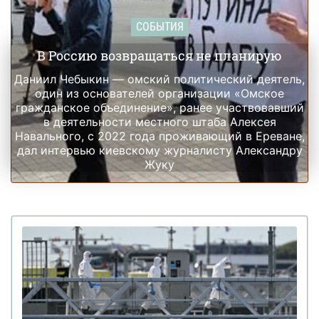
СОБЫТИЯ
В Россию возвращаться не планирую
Даниил Чебыкин — омский политический деятель,
один из основателей организации «Омское
гражданское объединение», ранее участвовавший
в деятельности местного штаба Алексея
Навального, с 2022 года проживающий в Ереване,
дал интервью киевскому журналисту Александру
Жуку