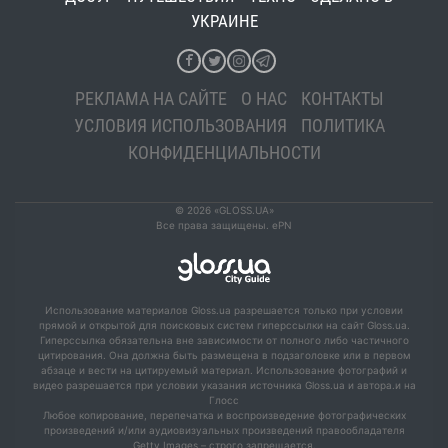
УКРАИНЕ
РЕКЛАМА НА САЙТЕ
О НАС
КОНТАКТЫ
УСЛОВИЯ ИСПОЛЬЗОВАНИЯ
ПОЛИТИКА
КОНФИДЕНЦИАЛЬНОСТИ
© 2026 «GLOSS.UA»
Все права защищены. ePN
Использование материалов Gloss.ua разрешается только при условии
прямой и открытой для поисковых систем гиперссылки на сайт Gloss.ua.
Гиперссылка обязательна вне зависимости от полного либо частичного
цитирования. Она должна быть размещена в подзаголовке или в первом
абзаце и вести на цитируемый материал. Использование фотографий и
видео разрешается при условии указания источника Gloss.ua и автора.и на
Глосс
Любое копирование, перепечатка и воспроизведение фотографических
произведений и/или аудиовизуальных произведений правообладателя
Getty Images – строго запрещается.