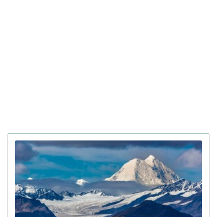
распознавания лиц
До 8 лет тюрьмы и штрафы за проявление
14 апреля 17:05
антисемитизма в Украине: Зеленский подписал закон
Убийцу украинки Ирины Заруцкой признали
10 апреля 12:40
невменяемым и не смогут судить в США
Штраф за сдачу жилья в аренду: в
08 апреля 13:49
Верховной Раде готовят кардинальные изменения в
законе
Золото на 7,7 млн ​​грн и 43,5 тысячи валют
06 апреля 18:22
задекларировал работник Бучанского ТЦК
Боролась за право уйти из жизни: в Испании
27 марта 17:08
25-летней девушке провели эвтаназию из-за
депрессии
Мир на грани голода из-за войны в Иране:
23 марта 10:14
коллапс на рынке удобрений
Украинские офицеры шокированы тактикой
20 марта 17:42
союзников США на Ближнем Востоке: детали