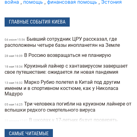
война
,
помощь
,
финансовая помощь
,
Эстония
ГЛАВНЫЕ СОБЫТИЯ КИЕВА
Бывший сотрудник ЦРУ рассказал, где
04 июня 15:56
расположены четыре базы инопланетян на Земле
В Россию возвращаться не планирую
28 мая 16:09
Круизный лайнер с хантавирусом завершает
18 мая 18:34
свое путешествие: ожидается ли новая пандемия
Марко Рубио полетел в Китай под другим
13 мая 16:32
именем и в спортивном костюме, как у Николаса
Мадуро
Три человека погибли на круизном лайнере от
05 мая 14:25
вспышки редкого смертельного вируса
В школах у 17-летних будут проверять
23 апреля 17:07
военные документы через «Резерв+» или «Дию»
САМЫЕ ЧИТАЕМЫЕ
Полиция Мексики несколько дней не могла
22 апреля 15:07