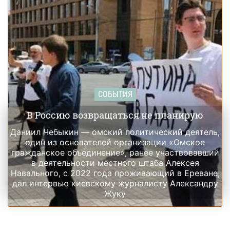
СОБЫТИЯ
В Россию возвращаться не планирую
Даниил Чебыкин — омский политический деятель,
один из основателей организации «Омское
гражданское объединение», ранее участвовавший
в деятельности местного штаба Алексея
Навального, с 2022 года проживающий в Ереване,
дал интервью киевскому журналисту Александру
Жуку