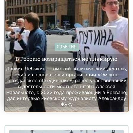
СОБЫТИЯ
В Россию возвращаться не планирую
Даниил Чебыкин — омский политический деятель,
один из основателей организации «Омское
гражданское объединение», ранее участвовавший
в деятельности местного штаба Алексея
Навального, с 2022 года проживающий в Ереване,
дал интервью киевскому журналисту Александру
Жуку