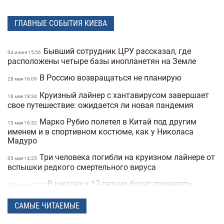
ГЛАВНЫЕ СОБЫТИЯ КИЕВА
Бывший сотрудник ЦРУ рассказал, где
04 июня 15:56
расположены четыре базы инопланетян на Земле
В Россию возвращаться не планирую
28 мая 16:09
Круизный лайнер с хантавирусом завершает
18 мая 18:34
свое путешествие: ожидается ли новая пандемия
Марко Рубио полетел в Китай под другим
13 мая 16:32
именем и в спортивном костюме, как у Николаса
Мадуро
Три человека погибли на круизном лайнере от
05 мая 14:25
вспышки редкого смертельного вируса
В школах у 17-летних будут проверять
23 апреля 17:07
военные документы через «Резерв+» или «Дию»
САМЫЕ ЧИТАЕМЫЕ
Полиция Мексики несколько дней не могла
22 апреля 15:07
найти пропавшую женщину из-за фильтров на фото