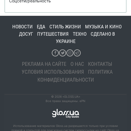
Соцсети/реальность
НОВОСТИ
ЕДА
СТИЛЬ ЖИЗНИ
МУЗЫКА И КИНО
ДОСУГ
ПУТЕШЕСТВИЯ
ТЕХНО
СДЕЛАНО В
УКРАИНЕ
РЕКЛАМА НА САЙТЕ
О НАС
КОНТАКТЫ
УСЛОВИЯ ИСПОЛЬЗОВАНИЯ
ПОЛИТИКА
КОНФИДЕНЦИАЛЬНОСТИ
© 2026 «GLOSS.UA»
Все права защищены. ePN
Использование материалов Gloss.ua разрешается только при условии
прямой и открытой для поисковых систем гиперссылки на сайт Gloss.ua.