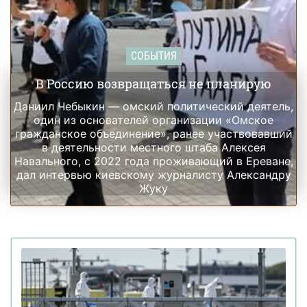
СОБЫТИЯ
В Россию возвращаться не планирую
Даниил Чебыкин — омский политический деятель,
один из основателей организации «Омское
гражданское объединение», ранее участвовавший
в деятельности местного штаба Алексея
Навального, с 2022 года проживающий в Ереване,
дал интервью киевскому журналисту Александру
Жуку