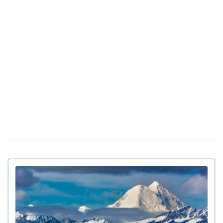
В Санкт-Петербурге якобы задержали
15 апреля 17:53
Дмитрия Гордона: его обнаружила система
распознавания лиц
До 8 лет тюрьмы и штрафы за проявление
14 апреля 17:05
антисемитизма в Украине: Зеленский подписал закон
Убийцу украинки Ирины Заруцкой признали
10 апреля 12:40
невменяемым и не смогут судить в США
Штраф за сдачу жилья в аренду: в
08 апреля 13:49
Верховной Раде готовят кардинальные изменения в
законе
Золото на 7,7 млн ​​грн и 43,5 тысячи валют
06 апреля 18:22
задекларировал работник Бучанского ТЦК
Боролась за право уйти из жизни: в Испании
27 марта 17:08
25-летней девушке провели эвтаназию из-за
депрессии
Мир на грани голода из-за войны в Иране:
23 марта 10:14
коллапс на рынке удобрений
Украинские офицеры шокированы тактикой
20 марта 17:42