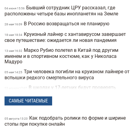
Бывший сотрудник ЦРУ рассказал, где
04 июня 15:56
расположены четыре базы инопланетян на Земле
В Россию возвращаться не планирую
28 мая 16:09
Круизный лайнер с хантавирусом завершает
18 мая 18:34
свое путешествие: ожидается ли новая пандемия
Марко Рубио полетел в Китай под другим
13 мая 16:32
именем и в спортивном костюме, как у Николаса
Мадуро
Три человека погибли на круизном лайнере от
05 мая 14:25
вспышки редкого смертельного вируса
В школах у 17-летних будут проверять
23 апреля 17:07
военные документы через «Резерв+» или «Дию»
САМЫЕ ЧИТАЕМЫЕ
Полиция Мексики несколько дней не могла
22 апреля 15:07
найти пропавшую женщину из-за фильтров на фото
Как подобрать ролики по форме и ширине
"Не спасайте меня, помогите папе" —
05 августа 13:20
21 апреля 16:19
стопы при покупке онлайн
прокуратура показала видео с полицейских
видеорегистраторов во время теракта в Киеве