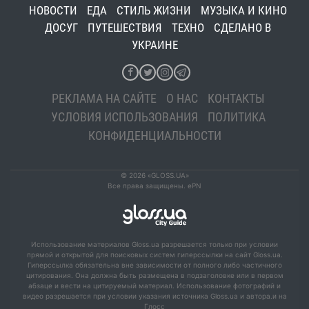
НОВОСТИ
ЕДА
СТИЛЬ ЖИЗНИ
МУЗЫКА И КИНО
ДОСУГ
ПУТЕШЕСТВИЯ
ТЕХНО
СДЕЛАНО В
УКРАИНЕ
РЕКЛАМА НА САЙТЕ
О НАС
КОНТАКТЫ
УСЛОВИЯ ИСПОЛЬЗОВАНИЯ
ПОЛИТИКА
КОНФИДЕНЦИАЛЬНОСТИ
© 2026 «GLOSS.UA»
Все права защищены. ePN
Использование материалов Gloss.ua разрешается только при условии
прямой и открытой для поисковых систем гиперссылки на сайт Gloss.ua.
Гиперссылка обязательна вне зависимости от полного либо частичного
цитирования. Она должна быть размещена в подзаголовке или в первом
абзаце и вести на цитируемый материал. Использование фотографий и
видео разрешается при условии указания источника Gloss.ua и автора.и на
Глосс