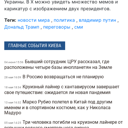
Украины. В X можно увидеть множество мемов и
карикатур с изображением двух президентов.
Теги:
новости мира
,
политика
,
владимир путин
,
Дональд Трамп
,
переговоры
,
сми
ГЛАВНЫЕ СОБЫТИЯ КИЕВА
Бывший сотрудник ЦРУ рассказал, где
04 июня 15:56
расположены четыре базы инопланетян на Земле
В Россию возвращаться не планирую
28 мая 16:09
Круизный лайнер с хантавирусом завершает
18 мая 18:34
свое путешествие: ожидается ли новая пандемия
Марко Рубио полетел в Китай под другим
13 мая 16:32
именем и в спортивном костюме, как у Николаса
Мадуро
Три человека погибли на круизном лайнере от
05 мая 14:25
вспышки редкого смертельного вируса