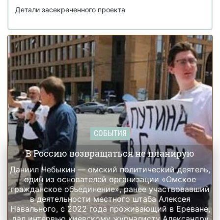
Джеффри Эпштейном и подбирала девушек для него
Детали засекреченного проекта
СОБЫТИЯ
В Россию возвращаться не планирую
Даниил Чебыкин — омский политический деятель,
один из основателей организации «Омское
гражданское объединение», ранее участвовавший
в деятельности местного штаба Алексея
Навального, с 2022 года проживающий в Ереване,
дал интервью киевскому журналисту Александру