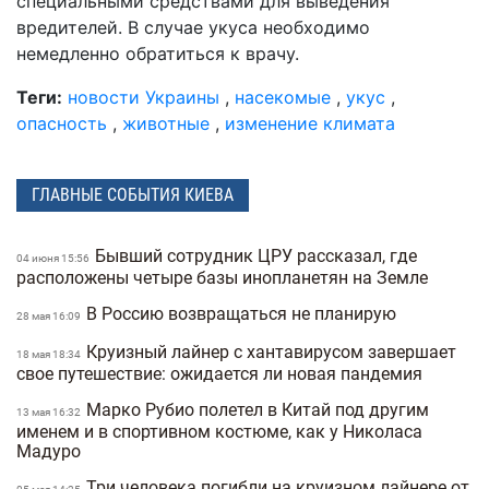
специальными средствами для выведения
вредителей. В случае укуса необходимо
немедленно обратиться к врачу.
Теги:
новости Украины
,
насекомые
,
укус
,
опасность
,
животные
,
изменение климата
ГЛАВНЫЕ СОБЫТИЯ КИЕВА
Бывший сотрудник ЦРУ рассказал, где
04 июня 15:56
расположены четыре базы инопланетян на Земле
В Россию возвращаться не планирую
28 мая 16:09
Круизный лайнер с хантавирусом завершает
18 мая 18:34
свое путешествие: ожидается ли новая пандемия
Марко Рубио полетел в Китай под другим
13 мая 16:32
именем и в спортивном костюме, как у Николаса
Мадуро
Три человека погибли на круизном лайнере от