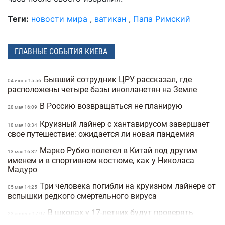
Теги:
новости мира
,
ватикан
,
Папа Римский
ГЛАВНЫЕ СОБЫТИЯ КИЕВА
Бывший сотрудник ЦРУ рассказал, где
04 июня 15:56
расположены четыре базы инопланетян на Земле
В Россию возвращаться не планирую
28 мая 16:09
Круизный лайнер с хантавирусом завершает
18 мая 18:34
свое путешествие: ожидается ли новая пандемия
Марко Рубио полетел в Китай под другим
13 мая 16:32
именем и в спортивном костюме, как у Николаса
Мадуро
Три человека погибли на круизном лайнере от
05 мая 14:25
вспышки редкого смертельного вируса
В школах у 17-летних будут проверять
23 апреля 17:07
военные документы через «Резерв+» или «Дию»