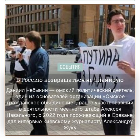
СОБЫТИЯ
В Россию возвращаться не планирую
Даниил Чебыкин — омский политический деятель,
один из основателей организации «Омское
гражданское объединение», ранее участвовавший
в деятельности местного штаба Алексея
Навального, с 2022 года проживающий в Ереване,
дал интервью киевскому журналисту Александру
Жуку