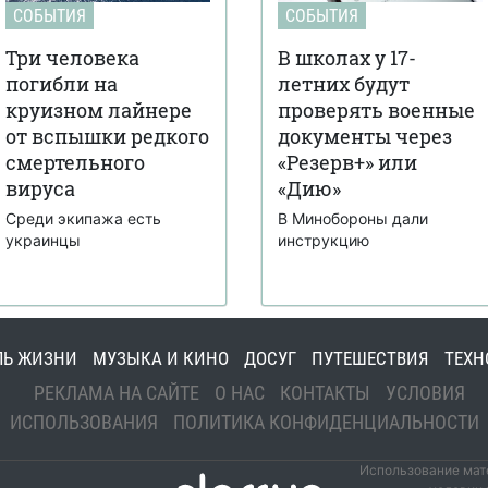
СОБЫТИЯ
СОБЫТИЯ
Три человека
В школах у 17-
погибли на
летних будут
круизном лайнере
проверять военные
от вспышки редкого
документы через
смертельного
«Резерв+» или
вируса
«Дию»
Среди экипажа есть
В Минобороны дали
украинцы
инструкцию
ЛЬ ЖИЗНИ
МУЗЫКА И КИНО
ДОСУГ
ПУТЕШЕСТВИЯ
ТЕХН
РЕКЛАМА НА САЙТЕ
О НАС
КОНТАКТЫ
УСЛОВИЯ
ИСПОЛЬЗОВАНИЯ
ПОЛИТИКА КОНФИДЕНЦИАЛЬНОСТИ
Использование мате