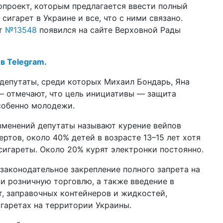
опроект, которым предлагается ввести полный
ли
сигарет в Украине и все, что с ними связано.
14 а
кт
№13548
появился на сайте Верховной Рады
шт
ан
по
 в Telegram.
10 а
За
депутаты, среди которых Михаил Бондарь, Яна
не
— отмечают, что цель инициативы — защита
собенно молодежи.
08 а
ар
ка
зменений депутаты называют курение вейпов
ртов, около 40% детей в возрасте 13–15 лет хотя
06 а
43
сигареты. Около 20% курят электронки постоянно.
ра
аконодательное закрепление полного запрета на
27 м
 и розничную торговлю, а также введение в
жи
, заправочных контейнеров и жидкостей,
пр
гаретах на территории Украины.
23 м
во