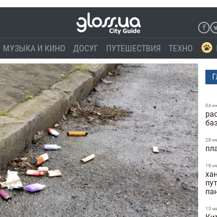
МУЗЫКА И КИНО
ДОСУГ
ПУТЕШЕСТВИЯ
ТЕХНО
Г
04 и
ра
ба
28 м
пл
18 м
ха
пу
па
13 м