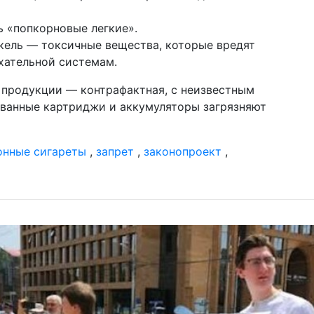
 «попкорновые легкие».
икель — токсичные вещества, которые вредят
хательной системам.
ь продукции — контрафактная, с неизвестным
ованные картриджи и аккумуляторы загрязняют
онные сигареты
,
запрет
,
законопроект
,