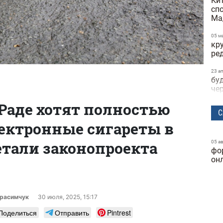
Ки
сп
Ма
05 м
кр
ре
23 а
бу
че
 Раде хотят полностью
22 а
С
не
ектронные сигареты в
пр
на
етали законопроекта
05 а
фо
21 а
по
он
по
ви
те
ерасимчук
30 июля, 2025, 15:17
15 а
Поделиться
Отправить
Pintrest
за
об