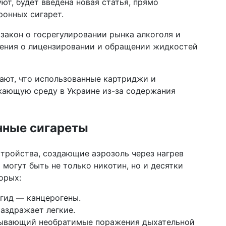
ют, будет введена новая статья, прямо
уд
онных сигарет.
20 м
шо
закон о госрегулировании рынка алкоголя и
СШ
жения о лицензировании и обращении жидкостей
12 м
на
пр
ают, что использованные картриджи и
Бу
жающую среду в Украине из-за содержания
09 м
му
ци
нные сигареты
04 м
по
тройства, создающие аэрозоль через нагрев
уб
могут быть не только никотин, но и десятки
Ха
орых:
19 ф
ве
гид — канцерогены.
Эп
аздражает легкие.
дл
зывающий необратимые поражения дыхательной