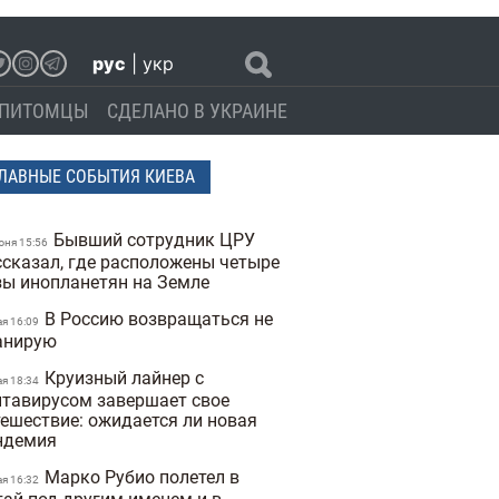
рус
|
укр
ПИТОМЦЫ
СДЕЛАНО В УКРАИНЕ
ЛАВНЫЕ СОБЫТИЯ КИЕВА
Бывший сотрудник ЦРУ
юня 15:56
ссказал, где расположены четыре
зы инопланетян на Земле
В Россию возвращаться не
ая 16:09
анирую
Круизный лайнер с
ая 18:34
нтавирусом завершает свое
тешествие: ожидается ли новая
ндемия
Марко Рубио полетел в
ая 16:32