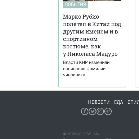
СОБЫТИЯ
Марко Рубио
полетел в Китай под
другим именем и в
спортивном
костюме, как
у Николаса Мадуро
Власти КНР изменили
написание фамилии
чиновника
НОВОСТИ
ЕДА
СТИ
© 2026 «GLOSS.UA»