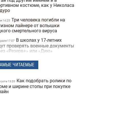
тай под другим именем и в
ортивном костюме, как у Николаса
дуро
Три человека погибли на
ая 14:25
уизном лайнере от вспышки
дкого смертельного вируса
В школах у 17-летних
преля 17:07
дут проверять военные документы
рез «Резерв+» или «Дию»
Полиция Мексики
преля 15:07
АМЫЕ ЧИТАЕМЫЕ
сколько дней не могла найти
опавшую женщину из-за фильтров
 фото
Как подобрать ролики по
вгуста 13:20
"Не спасайте меня,
рме и ширине стопы при покупке
преля 16:19
могите папе" — прокуратура
лайн
казала видео с полицейских
деорегистраторов во время
ракта в Киеве
В Санкт-Петербурге якобы
преля 17:53
держали Дмитрия Гордона: его
наружила система распознавания