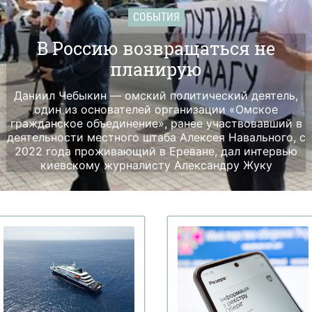
СОБЫТИЯ
В Россию возвращаться не
планирую
Даниил Чебыкин — омский политический деятель,
один из основателей организации «Омское
гражданское объединение», ранее участвовавший в
деятельности местного штаба Алексея Навального, с
2022 года проживающий в Ереване, дал интервью
киевскому журналисту Александру Жуку