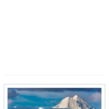
видеорегистраторов во время теракта в Киеве
В Санкт-Петербурге якобы задержали
15 апреля 17:53
Дмитрия Гордона: его обнаружила система
распознавания лиц
До 8 лет тюрьмы и штрафы за проявление
14 апреля 17:05
антисемитизма в Украине: Зеленский подписал закон
Убийцу украинки Ирины Заруцкой признали
10 апреля 12:40
невменяемым и не смогут судить в США
Штраф за сдачу жилья в аренду: в
08 апреля 13:49
Верховной Раде готовят кардинальные изменения в
законе
Золото на 7,7 млн ​​грн и 43,5 тысячи валют
06 апреля 18:22
задекларировал работник Бучанского ТЦК
Боролась за право уйти из жизни: в Испании
27 марта 17:08
25-летней девушке провели эвтаназию из-за
депрессии
Мир на грани голода из-за войны в Иране:
23 марта 10:14
коллапс на рынке удобрений