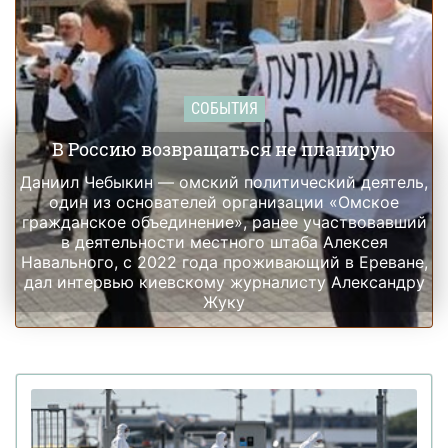
СОБЫТИЯ
В Россию возвращаться не планирую
Даниил Чебыкин — омский политический деятель,
один из основателей организации «Омское
гражданское объединение», ранее участвовавший
в деятельности местного штаба Алексея
Навального, с 2022 года проживающий в Ереване,
дал интервью киевскому журналисту Александру
Жуку