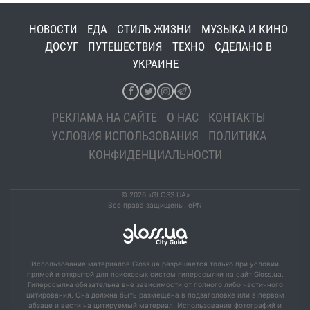
НОВОСТИ
ЕДА
СТИЛЬ ЖИЗНИ
МУЗЫКА И КИНО
ДОСУГ
ПУТЕШЕСТВИЯ
ТЕХНО
СДЕЛАНО В
УКРАИНЕ
РЕКЛАМА НА САЙТЕ
О НАС
КОНТАКТЫ
УСЛОВИЯ ИСПОЛЬЗОВАНИЯ
ПОЛИТИКА
КОНФИДЕНЦИАЛЬНОСТИ
© 2026 «GLOSS.UA»
Все права защищены. ePN
Использование материалов Gloss.ua разрешается только при условии
прямой и открытой для поисковых систем гиперссылки на сайт Gloss.ua.
Гиперссылка обязательна вне зависимости от полного либо частичного
цитирования. Она должна быть размещена в подзаголовке или в первом
абзаце и вести на цитируемый материал. Использование фотографий и