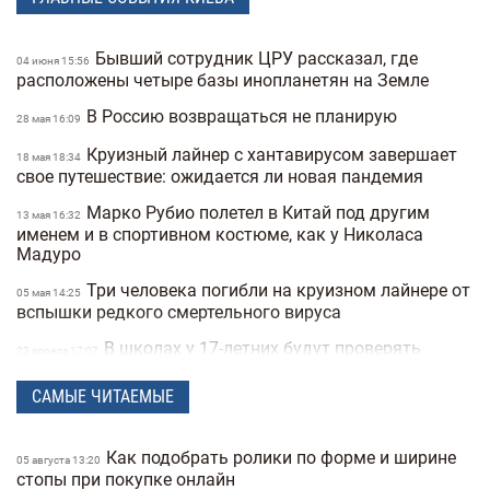
Бывший сотрудник ЦРУ рассказал, где
04 июня 15:56
расположены четыре базы инопланетян на Земле
В Россию возвращаться не планирую
28 мая 16:09
Круизный лайнер с хантавирусом завершает
18 мая 18:34
свое путешествие: ожидается ли новая пандемия
Марко Рубио полетел в Китай под другим
13 мая 16:32
именем и в спортивном костюме, как у Николаса
Мадуро
Три человека погибли на круизном лайнере от
05 мая 14:25
вспышки редкого смертельного вируса
В школах у 17-летних будут проверять
23 апреля 17:07
военные документы через «Резерв+» или «Дию»
САМЫЕ ЧИТАЕМЫЕ
Полиция Мексики несколько дней не могла
22 апреля 15:07
найти пропавшую женщину из-за фильтров на фото
Как подобрать ролики по форме и ширине
"Не спасайте меня, помогите папе" —
05 августа 13:20
21 апреля 16:19
стопы при покупке онлайн
прокуратура показала видео с полицейских