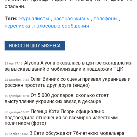
спальни.
Теги:
журналисты
,
частная жизнь
,
телефоны
,
переписка
,
голосовые сообщения
НОВОСТИ ШОУ БИЗНЕСА
Alyona Alyona оказалась в центре скандала из-
21 мая 17:16
за высказываний о мобилизации и поддержки ТЦК
Олег Винник со сцены призвал украинцев и
22 декабря 17:44
россиян простить друг друга (видео)
От 5 000 долларов: сколько стоят
10 декабря 18:28
выступления украинских звезд в декабре
Певица Кэти Перри официально
08 декабря 15:12
подтвердила отношения со всемирно известным
политиком (фото)
В Сети обсуждают 76-летнюю модельера
10 ноября 14:52