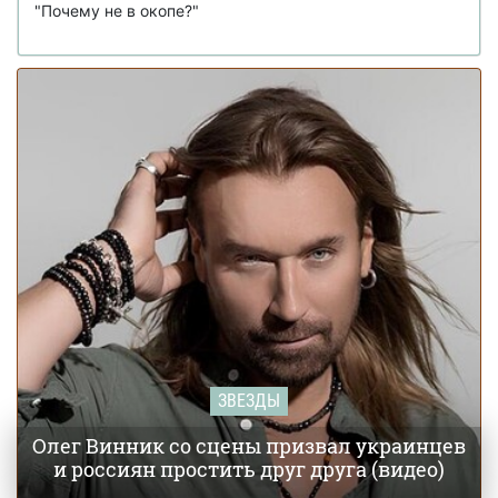
"Почему не в окопе?"
Певица Слава Каминская опубликовала в
25 июня 18:05
Instagram селфи с Виктором Януковичем: что известно
(фото)
Леся Никитюк тайно родила первенца: отец
20 июня 16:27
ребенка поделился своими первыми эмоциями (фото)
ЗВЕЗДЫ
Олег Винник со сцены призвал украинцев
и россиян простить друг друга (видео)